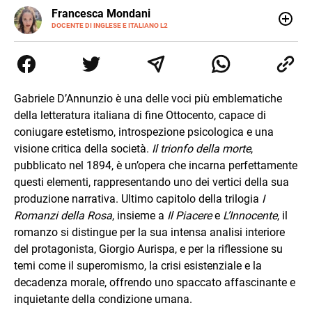
LINKEDIN
Francesca Mondani
INSTAGRAM
DOCENTE DI INGLESE E ITALIANO L2
Specializzata in pedagogia e didattica dell’italiano e
dell’inglese, insegno ad adolescenti e adulti nella scuola
secondaria di secondo grado. Mi occupo inoltre di
traduzioni, SEO Onsite e contenuti per il web. Amo i saggi
storici, la cucina e la mia Honda CBF500. Non ho il dono
Gabriele D’Annunzio è una delle voci più emblematiche
della sintesi.
della letteratura italiana di fine Ottocento, capace di
coniugare estetismo, introspezione psicologica e una
visione critica della società.
Il trionfo della morte
,
pubblicato nel 1894, è un’opera che incarna perfettamente
questi elementi, rappresentando uno dei vertici della sua
produzione narrativa. Ultimo capitolo della trilogia
I
Romanzi della Rosa
, insieme a
Il Piacere
e
L’Innocente
, il
romanzo si distingue per la sua intensa analisi interiore
del protagonista, Giorgio Aurispa, e per la riflessione su
temi come il superomismo, la crisi esistenziale e la
decadenza morale, offrendo uno spaccato affascinante e
inquietante della condizione umana.