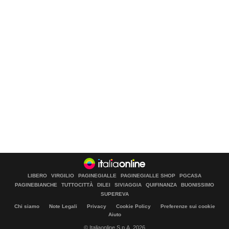
LIBERO
VIRGILIO
PAGINEGIALLE
PAGINEGIALLE SHOP
PGCASA
PAGINEBIANCHE
TUTTOCITTÀ
DILEI
SIVIAGGIA
QUIFINANZA
BUONISSIMO
SUPEREVA
Chi siamo
Note Legali
Privacy
Cookie Policy
Preferenze sui cookie
Aiuto
© Italiaonline S.p.A. 2026