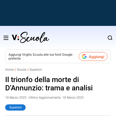
Salta
al
contenuto
Aggiungi
Virgilio Scuola
alle tue fonti Google
Aggiungi
preferite
v
Home
Scuola
Superiori
i
Il trionfo della morte di
D’Annunzio: trama e analisi
18 Marzo 2025 - Ultimo Aggiornamento: 18 Marzo 2025
Superiori