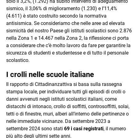
solo il 3,2%, (1.292) ha subito interventi di adeguamento
sismico, il 3,06% di miglioramento (1.230) e l’11,4%
(4.611) è stato costruito secondo la normativa
antisismica. Se consideriamo che nelle aree ad elevata
sismicità del nostro Paese gli istituti scolastici sono 2.876
nella Zona 1 e 14.467 nella Zona 2, la riflessione ci porta
a considerare che c’è molto lavoro da fare per garantire la
sicurezza di studenti e studentesse e di tutto il personale
scolastico.
I crolli nelle scuole italiane
Il rapporto di Cittadinanzattiva si basa sulla rassegna
stampa locale, per individuare tutti gli episodi di crolli o
danni avvenuti negli istituti scolastici italiani, come
distacchi di intonaco, crollo di soffitti, controsoffitti, solai,
tetti o di finestre, muri, alberi all’interno delle pertinenze o
nelle immediate vicinanze. Da settembre 2023 a
settembre 2024 sono stati
69 i casi registrati
, il numero
più alto degli ultimi sette anni.