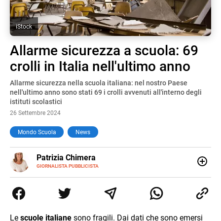
iStock
Allarme sicurezza a scuola: 69
crolli in Italia nell'ultimo anno
Allarme sicurezza nella scuola italiana: nel nostro Paese
nell'ultimo anno sono stati 69 i crolli avvenuti all'interno degli
istituti scolastici
26 Settembre 2024
Mondo Scuola
News
E-
Patrizia Chimera
MAIL
LINKEDIN
GIORNALISTA PUBBLICISTA
Giornalista pubblicista, è appassionata di sostenibilità e
cultura. Dopo la laurea in scienze della comunicazione ha
collaborato con grandi gruppi editoriali e agenzie di
comunicazione specializzandosi nella scrittura di articoli
sul mondo scolastico.
Le
scuole italiane
sono fragili. Dai dati che sono emersi