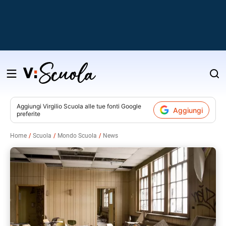
Salta
al
contenuto
Aggiungi
Virgilio Scuola
alle tue fonti Google
Aggiungi
preferite
v
Home
Scuola
Mondo Scuola
News
i