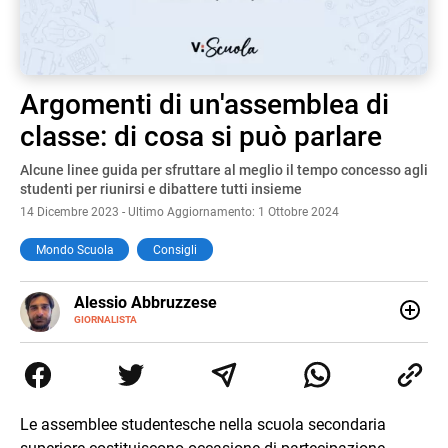
Argomenti di un'assemblea di
classe: di cosa si può parlare
Alcune linee guida per sfruttare al meglio il tempo concesso agli
studenti per riunirsi e dibattere tutti insieme
14 Dicembre 2023 - Ultimo Aggiornamento: 1 Ottobre 2024
Mondo Scuola
Consigli
Alessio Abbruzzese
GIORNALISTA
Nato e cresciuto a Roma, mi appassiono fin da
piccolissimo al mondo classico e a quello sport,
dicotomia che ancora oggi fa inevitabilmente parte della
mia vita. Potete leggermi sulle pagine de Il cuoio sul
Corriere dello Sport, e online sul sito del Guerin Sportivo.
Le assemblee studentesche nella scuola secondaria
Mi interesso di numerosissime altre cose, ma di quelle di