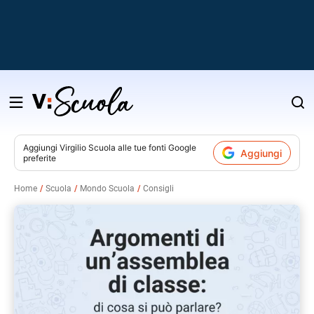
Salta
al
contenuto
Aggiungi
Virgilio Scuola
alle tue fonti Google
Aggiungi
preferite
v
Home
Scuola
Mondo Scuola
Consigli
i