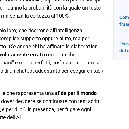
ci ridanno la probabilità con la quale un testo
, ma senza la certezza al 100%.
Come
fras
lo loro) che ricorrono all’intelligenza
 semplice supporto oppure aiuto, ma per
“Ess
sto. C’è anche chi ha affinato le elaborazioni
del 
 volutamente errati
o con qualche
“umani” e meno perfetti, così da non indurre a
to di un chatbot addestrato per eseguire i task
ti e che rappresenta una
sfida per il mondo
 dover decidere se continuare con test scritti
i
e per di più in presenza, per fugare ogni
te dell’AI.