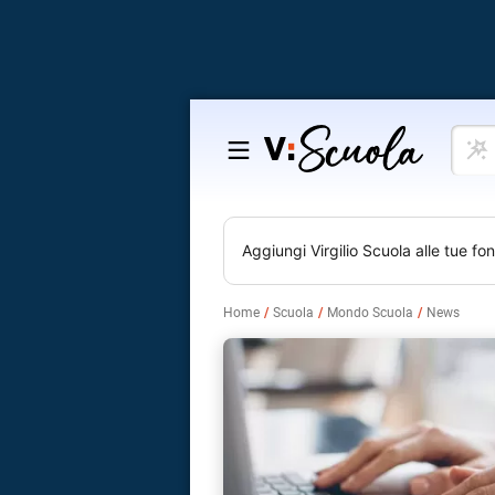
Cosa
Salta
vuoi
al
impar
contenuto
Aggiungi
Virgilio Scuola
alle tue fon
Home
Scuola
Mondo Scuola
News