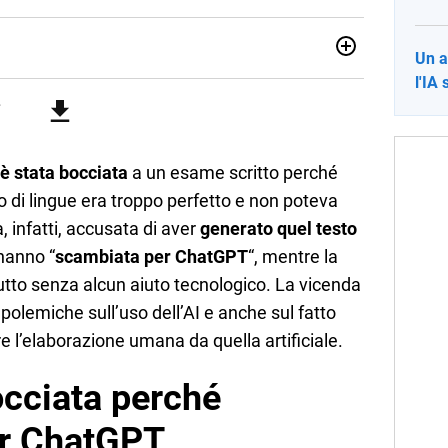
Un a
sionata di sostenibilità e cultura. Dopo la laurea in scienze
l'IA 
ato con grandi gruppi editoriali e agenzie di
nella scrittura di articoli sul mondo scolastico.
è stata bocciata
a un esame scritto perché
o di lingue era troppo perfetto e non poteva
a, infatti, accusata di aver
generato quel testo
’hanno “
scambiata per ChatGPT
“, mentre la
utto senza alcun aiuto tecnologico. La vicenda
polemiche sull’uso dell’AI e anche sul fatto
re l’elaborazione umana da quella artificiale.
cciata perché
er ChatGPT