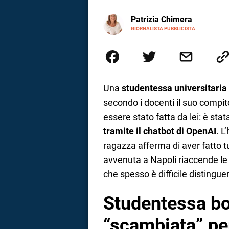
a
E-
Patrizia Chimera
MAIL
LINKEDIN
GIORNALISTA PUBBLICISTA
Giornalista pubblicista, è appas
correnze
della comunicazione ha collabor
comunicazione specializzandosi 
Una
studentessa universitaria 
secondo i docenti il suo compit
essere stato fatta da lei: è stat
tramite il chatbot di OpenAI
. L
ragazza afferma di aver fatto t
avvenuta a Napoli riaccende le 
che spesso è difficile distingue
Studentessa bo
“scambiata” p