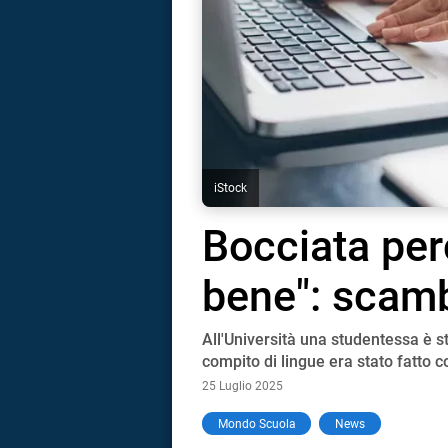
iStock
Bocciata per
bene": scam
All'Università una studentessa è s
compito di lingue era stato fatto 
25 Luglio 2025
i
Mondo Scuola
News
tografico