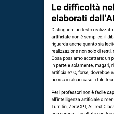
Le difficoltà ne
elaborati dall’A
Distinguere un testo realizzato 
artificiale
non è semplice: il di
riguarda anche quanto sia lecit
realizzazione non solo di testi, m
Cosa possiamo accettare: un
p
in parte e solamente, magari, r
artificiale? O, forse, dovrebbe 
ricorso in alcun caso a tale tec
Per i professori non è facile cap
all’intelligenza artificiale o me
Turnitin, ZeroGPT, AI Text Clas
non sempre il risultato che forni