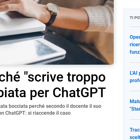
TI P
Open
rice
funz
ché "scrive troppo
L'AI
prof
biata per ChatGPT
Matu
tata bocciata perché secondo il docente il suo
"Sta
con ChatGPT: si riaccende il caso
Trac
scel