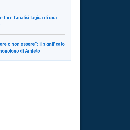
 fare l'analisi logica di una
e
ere o non essere”: il significato
monologo di Amleto