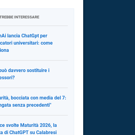
OTREBBE INTERESSARE
Ai lancia ChatGpt per
rcatori universitari: come
iona
 può davvero sostituire i
essori?
rità, bocciata con media del 7:
ngata senza precedenti"
ce svolte Maturità 2026, la
ta di ChatGPT su Calabresi