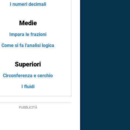
I numeri decimali
Medie
Impara le frazioni
Come si fa l'analisi logica
Superiori
Circonferenza e cerchio
I fluidi