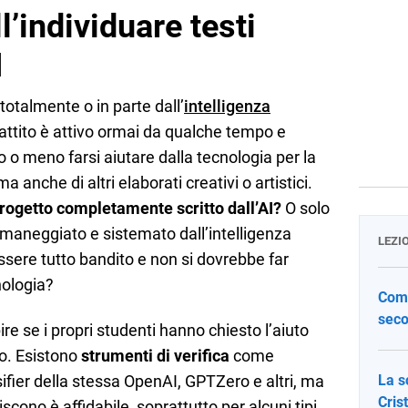
ll’individuare testi
I
totalmente o in parte dall’
intelligenza
battito è attivo ormai da qualche tempo e
o o meno farsi aiutare dalla tecnologia per la
a anche di altri elaborati creativi o artistici.
rogetto completamente scritto dall’AI?
O solo
imaneggiato e sistemato dall’intelligenza
LEZI
essere tutto bandito e non si dovrebbe far
nologia?
Come
seco
ire se i propri studenti hanno chiesto l’aiuto
no. Esistono
strumenti di verifica
come
sifier della stessa OpenAI, GPTZero e altri, ma
La s
Cris
scono è affidabile, soprattutto per alcuni tipi