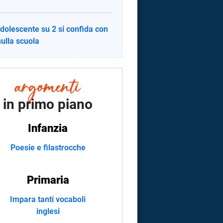
dolescente su 2 si confida con
sulla scuola
in primo piano
Infanzia
Poesie e filastrocche
Primaria
Impara tanti vocaboli
inglesi