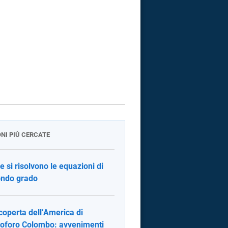
ONI PIÙ CERCATE
 si risolvono le equazioni di
ndo grado
coperta dell’America di
toforo Colombo: avvenimenti