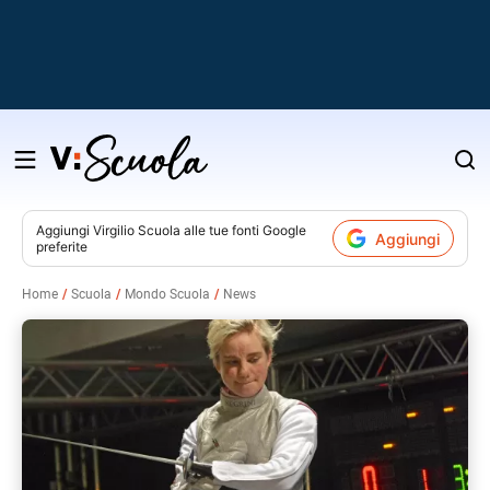
Salta
al
contenuto
Aggiungi
Virgilio Scuola
alle tue fonti Google
Aggiungi
preferite
v
Home
Scuola
Mondo Scuola
News
i