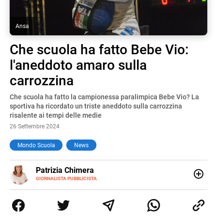
Ansa
Che scuola ha fatto Bebe Vio:
l'aneddoto amaro sulla
carrozzina
Che scuola ha fatto la campionessa paralimpica Bebe Vio? La
sportiva ha ricordato un triste aneddoto sulla carrozzina
risalente ai tempi delle medie
26 Settembre 2024
Mondo Scuola
News
E-
Patrizia Chimera
MAIL
LINKEDIN
GIORNALISTA PUBBLICISTA
Giornalista pubblicista, è appassionata di sostenibilità e
cultura. Dopo la laurea in scienze della comunicazione ha
collaborato con grandi gruppi editoriali e agenzie di
comunicazione specializzandosi nella scrittura di articoli