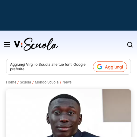
Salta
al
contenuto
Aggiungi
Virgilio Scuola
alle tue fonti Google
Aggiungi
preferite
v
Home
Scuola
Mondo Scuola
News
i