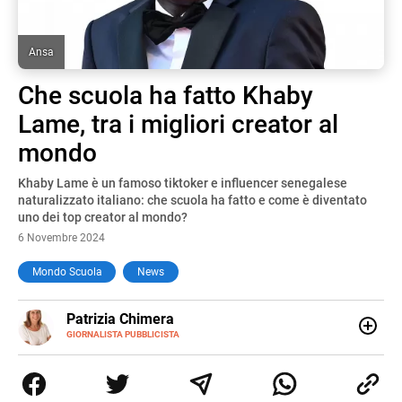
Ansa
Che scuola ha fatto Khaby
Lame, tra i migliori creator al
mondo
Khaby Lame è un famoso tiktoker e influencer senegalese
naturalizzato italiano: che scuola ha fatto e come è diventato
uno dei top creator al mondo?
6 Novembre 2024
Mondo Scuola
News
E-
Patrizia Chimera
MAIL
LINKEDIN
GIORNALISTA PUBBLICISTA
Giornalista pubblicista, è appassionata di sostenibilità e
cultura. Dopo la laurea in scienze della comunicazione ha
collaborato con grandi gruppi editoriali e agenzie di
comunicazione specializzandosi nella scrittura di articoli