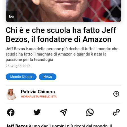
Ipa
Chi è e che scuola ha fatto Jeff
Bezos, il fondatore di Amazon
Jeff Bezos è una delle persone più ricche di tutto il mondo: che
scuola ha fatto il magnate di Amazon e quando è nata la
passione per la tecnologia
26 Giugno 2025
Mondo Scuola
News
E-
Patrizia Chimera
MAIL
LINKEDIN
GIORNALISTA PUBBLICISTA
Giornalista pubblicista, è appassionata di sostenibilità e
cultura. Dopo la laurea in scienze della comunicazione ha
collaborato con grandi gruppi editoriali e agenzie di
comunicazione specializzandosi nella scrittura di articoli
sul mondo scolastico.
Jeff Bezos
è uno degli uomini più ricchi del mondo: il