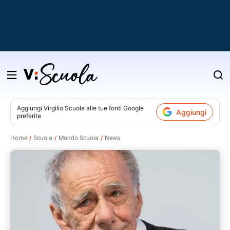
Salta
al
contenuto
Aggiungi
Virgilio Scuola
alle tue fonti Google
Aggiungi
preferite
v
Home
Scuola
Mondo Scuola
News
i