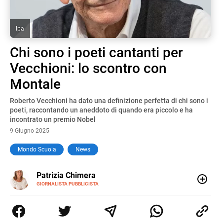
Ipa
Chi sono i poeti cantanti per
Vecchioni: lo scontro con
Montale
Roberto Vecchioni ha dato una definizione perfetta di chi sono i
poeti, raccontando un aneddoto di quando era piccolo e ha
incontrato un premio Nobel
9 Giugno 2025
Mondo Scuola
News
E-
Patrizia Chimera
MAIL
LINKEDIN
GIORNALISTA PUBBLICISTA
Giornalista pubblicista, è appassionata di sostenibilità e
cultura. Dopo la laurea in scienze della comunicazione ha
collaborato con grandi gruppi editoriali e agenzie di
comunicazione specializzandosi nella scrittura di articoli