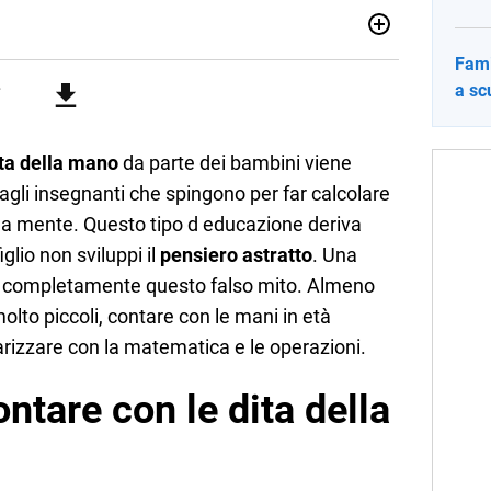
012, ha collaborato con le principali testate nazionali. Ha
Fami
di cronaca, politica, scuola, economia e spettacolo. Ha
a sc
state giornalistiche online e Tv e lavora anche nell’ambito
ita della mano
da parte dei bambini viene
dagli insegnanti che spingono per far calcolare
i a mente. Questo tipo d educazione deriva
iglio non sviluppi il
pensiero astratto
. Una
to completamente questo falso mito. Almeno
olto piccoli, contare con le mani in età
arizzare con la matematica e le operazioni.
ontare con le dita della