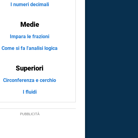
I numeri decimali
Medie
Impara le frazioni
Come si fa l'analisi logica
Superiori
Circonferenza e cerchio
I fluidi