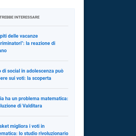
OTREBBE INTERESSARE
iti delle vacanze
criminatori": la reazione di
ano
o di social in adolescenza può
dere sui voti: la scoperta
alia ha un problema matematica:
oluzione di Valditara
sket migliora i voti in
matica: lo studio rivoluzionario