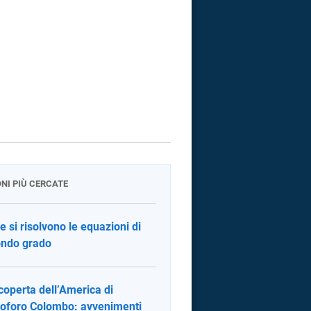
ONI PIÙ CERCATE
 si risolvono le equazioni di
ndo grado
coperta dell’America di
toforo Colombo: avvenimenti