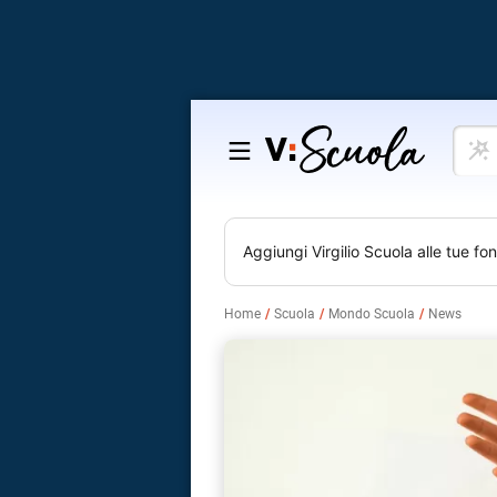
Cosa
Salta
vuoi
al
impar
contenuto
Aggiungi
Virgilio Scuola
alle tue fon
Home
Scuola
Mondo Scuola
News