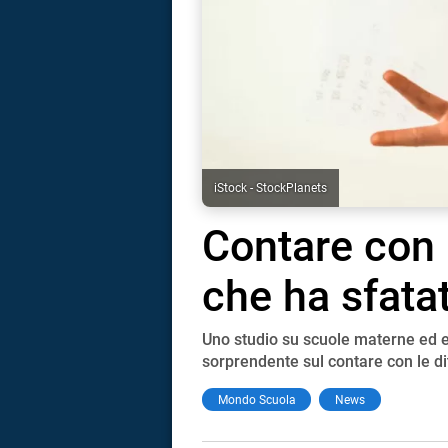
iStock - StockPlanets
Contare con l
che ha sfata
Uno studio su scuole materne ed e
sorprendente sul contare con le di
i
Mondo Scuola
News
tografico