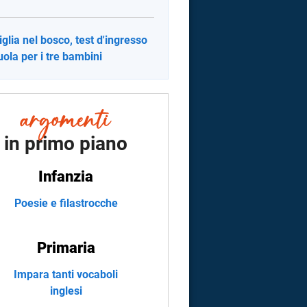
glia nel bosco, test d'ingresso
uola per i tre bambini
in primo piano
Infanzia
Poesie e filastrocche
Primaria
Impara tanti vocaboli
inglesi