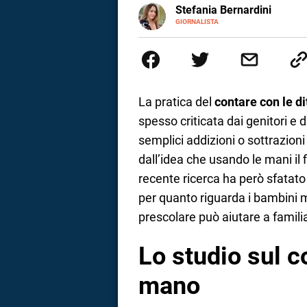
E-
Stefania Bernardini
MAIL
a
GIORNALISTA
Giornalista professionista dal 2
scritto e realizzato servizi Tv 
correnze
esperienze nella redazione di te
social
La pratica del
contare con le d
spesso criticata dai genitori e 
semplici addizioni o sottrazion
dall’idea che usando le mani il f
recente ricerca ha però sfata
per quanto riguarda i bambini m
prescolare può aiutare a famili
Lo studio sul c
mano