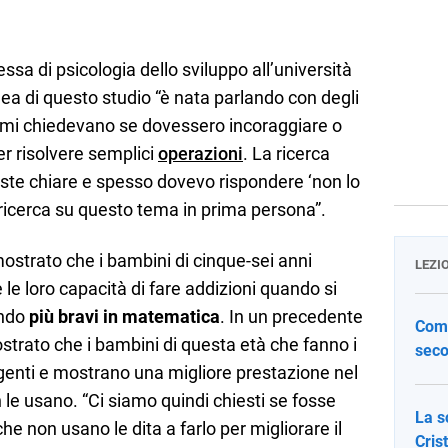
sa di psicologia dello sviluppo all’università
dea di questo studio “è nata parlando con degli
 mi chiedevano se dovessero incoraggiare o
r risolvere semplici
operazioni
. La ricerca
oste chiare e spesso dovevo rispondere ‘non lo
 ricerca su questo tema in prima persona”.
imostrato che i bambini di cinque-sei anni
LEZI
e loro capacità di fare addizioni quando si
ando
più bravi in matematica
. In un precedente
Come
ostrato che i bambini di questa età che fanno i
seco
ligenti e mostrano una migliore prestazione nel
n le usano. “Ci siamo quindi chiesti se fosse
La s
che non usano le dita a farlo per migliorare il
Cris