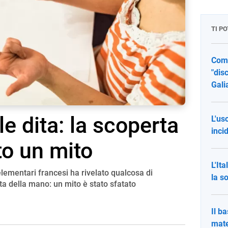
TI P
Comp
"dis
Gali
e dita: la scoperta
L'us
inci
to un mito
L'It
lementari francesi ha rivelato qualcosa di
la s
ta della mano: un mito è stato sfatato
Il ba
mate