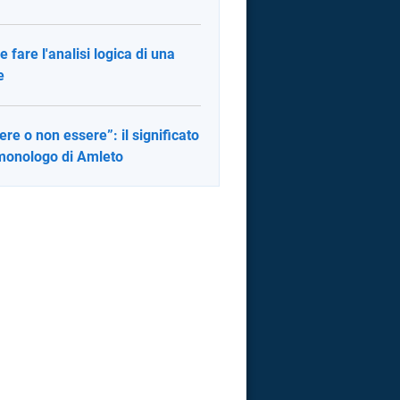
 fare l'analisi logica di una
e
ere o non essere”: il significato
monologo di Amleto