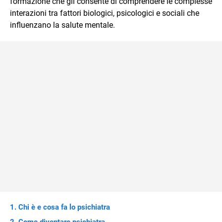
formazione che gli consente di comprendere le complesse
immediato e l'ausilio di contenuti multimediali a supporto
interazioni tra fattori biologici, psicologici e sociali che
della spiegazione testuale.
influenzano la salute mentale.
Chi è e cosa fa lo psichiatra
Come diventare psichiatra