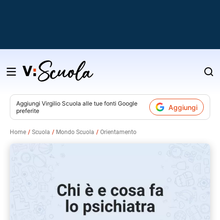
Salta
al
contenuto
Aggiungi
Virgilio Scuola
alle tue fonti Google
Aggiungi
preferite
v
Home
Scuola
Mondo Scuola
Orientamento
i