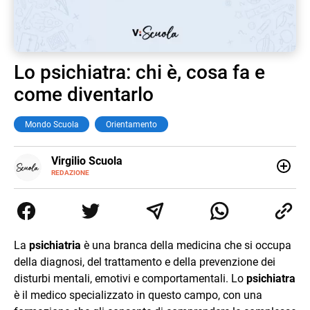
Lo psichiatra: chi è, cosa fa e
come diventarlo
Mondo Scuola
Orientamento
E-
Virgilio Scuola
MAIL
INSTAGRAM
REDAZIONE
ALTRI
Virgilio Scuola è un progetto di Italiaonline nato a
SITI
settembre 2023, che ha l’obiettivo di supportare
nell’apprendimento gli studenti di ogni ordine e grado
scolastico: un hub dedicato non solo giovani studenti, ma
anche genitori e insegnanti con più di 1.500 lezioni ed
La
psichiatria
è una branca della medicina che si occupa
esercizi online, video di approfondimento e infografiche.
della diagnosi, del trattamento e della prevenzione dei
Ogni lezione è pensata e realizzata da docenti esperti
della propria materia che trattano tutti gli argomenti
disturbi mentali, emotivi e comportamentali. Lo
psichiatra
affrontati dagli studenti durante il percorso scolastico,
è il medico specializzato in questo campo, con una
anche quelli più ostici, con un linguaggio semplice e