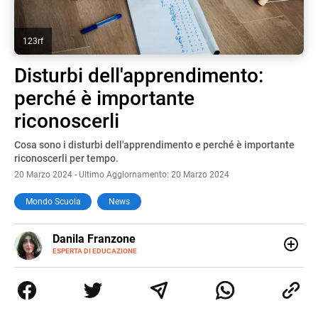
123rf
Disturbi dell'apprendimento:
perché è importante
riconoscerli
Cosa sono i disturbi dell'apprendimento e perché è importante
riconoscerli per tempo.
20 Marzo 2024 - Ultimo Aggiornamento: 20 Marzo 2024
Mondo Scuola
News
E-
Danila Franzone
MAIL
LINKEDIN
ESPERTA DI EDUCAZIONE
Amante della scrittura a tutto tondo, lavoro da anni come
web content editor e writer con un’attenzione particolare
alla scuola, alla crescita personale e ai bambini con
bisogni speciali. Nel tempo libero amo leggere libri di ogni
genere e scrivere per progetti legati alla cucina e al