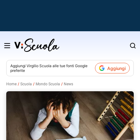
Salta
al
contenuto
Aggiungi
Virgilio Scuola
alle tue fonti Google
Aggiungi
preferite
v
Home
Scuola
Mondo Scuola
News
i