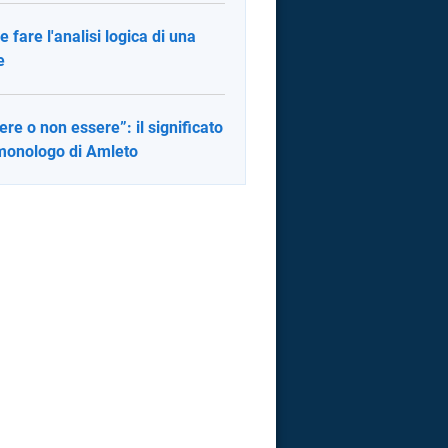
 fare l'analisi logica di una
e
ere o non essere”: il significato
monologo di Amleto