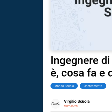
Ingegnere di
è, cosa fa e
Mondo Scuola
Orientamento
i
E-
Virgilio Scuola
MAIL
INSTAGRAM
REDAZIONE
ALTRI
tografico
Virgilio Scuola è un progetto di
SITI