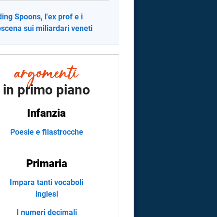
ing Spoons, l'ex prof e i
oscena sui miliardari veneti
in primo piano
Infanzia
Poesie e filastrocche
Primaria
Impara tanti vocaboli
inglesi
I numeri decimali