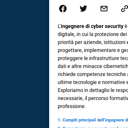
supportare nell’apprendimento g
dedicato non solo giovani stude
a
ed esercizi online, video di ap
realizzata da docenti esperti de
correnze
affrontati dagli studenti durante
L’
ingegnere di cyber security
è 
linguaggio semplice e immediato 
digitale, in cui la protezione de
spiegazione testuale.
priorità per aziende, istituzioni
progettare, implementare e gest
proteggere le infrastrutture tec
dati e altre minacce cibernetich
richiede competenze tecniche 
ultime tecnologie e normative e 
Esploriamo in dettaglio le resp
necessarie, il percorso formativ
professione.
Compiti principali dell’ingegnere d