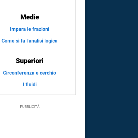
Medie
Impara le frazioni
Come si fa l'analisi logica
Superiori
Circonferenza e cerchio
I fluidi