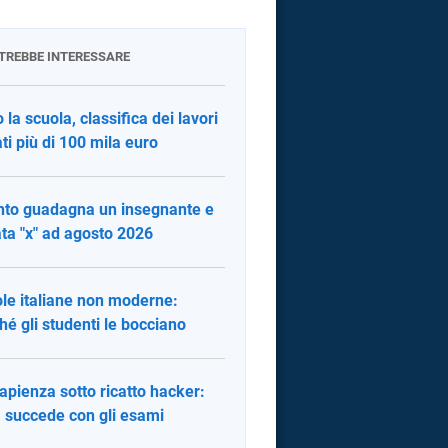
OTREBBE INTERESSARE
 la scuola, classifica dei lavori
ti più di 100 mila euro
to guadagna un insegnante e
ata "x" ad agosto 2026
le italiane non moderne:
hé gli studenti le bocciano
apienza sotto ricatto hacker:
 succede con gli esami