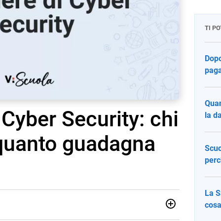
TI P
Dopo
paga
Quan
 Cyber Security: chi
la d
 quanto guadagna
Scuo
perc
La S
cosa
 Italiaonline nato a settembre 2023, che ha l’obiettivo di