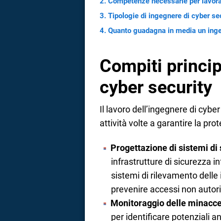
Competenze necessarie per lavora
Tipologie di ingegnere di cyber se
Quanto guadagna in media un inge
Compiti princip
cyber security
Il lavoro dell’ingegnere di cybe
attività volte a garantire la prot
Progettazione di sistemi di
infrastrutture di sicurezza i
sistemi di rilevamento delle 
prevenire accessi non autori
Monitoraggio delle minacc
per identificare potenziali a