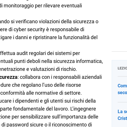
 di monitoraggio per rilevare eventuali
ando si verificano violazioni della sicurezza o
nere di cyber security è responsabile di
gare i danni e ripristinare la funzionalità del
effettua audit regolari dei sistemi per
ntuali punti deboli nella sicurezza informatica,
etrazione e valutazioni di rischio.
LEZI
icurezza
: collabora con i responsabili aziendali
edure che regolano l’uso delle risorse
Come
conformità alle normative di settore.
seco
ucare i dipendenti e gli utenti sui rischi della
 parte fondamentale del lavoro. L’ingegnere
La s
ione per sensibilizzare sull’importanza delle
Cris
o di password sicure o il riconoscimento di