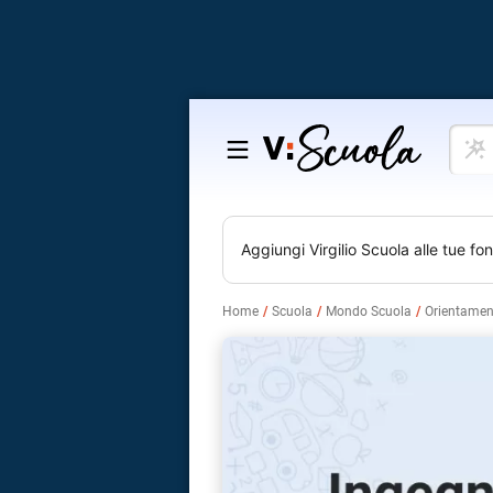
Cosa
Salta
vuoi
al
impar
contenuto
Aggiungi
Virgilio Scuola
alle tue fon
Home
Scuola
Mondo Scuola
Orientamen