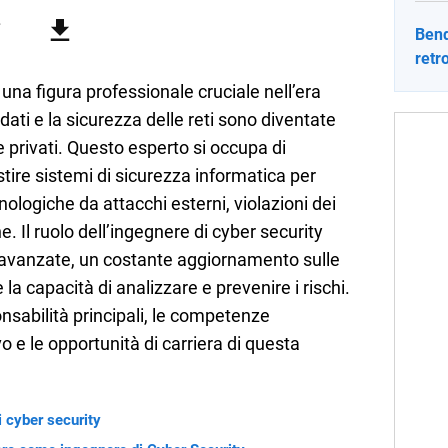
li studenti di ogni ordine e grado scolastico: un hub
nti, ma anche genitori e insegnanti con più di 1.500 lezioni
Bend
profondimento e infografiche. Ogni lezione è pensata e
retr
lla propria materia che trattano tutti gli argomenti
 il percorso scolastico, anche quelli più ostici, con un
una figura professionale cruciale nell’era
e l'ausilio di contenuti multimediali a supporto della
i dati e la sicurezza delle reti sono diventate
 e privati. Questo esperto si occupa di
ire sistemi di sicurezza informatica per
nologiche da attacchi esterni, violazioni dei
e. Il ruolo dell’ingegnere di cyber security
avanzate, un costante aggiornamento sulle
la capacità di analizzare e prevenire i rischi.
onsabilità principali, le competenze
o e le opportunità di carriera di questa
i cyber security