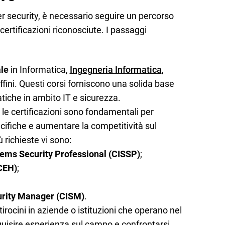
r security, è necessario seguire un percorso
certificazioni riconosciute. I passaggi
le
in Informatica,
Ingegneria Informatica
,
ffini. Questi corsi forniscono una solida base
tiche in ambito IT e sicurezza.
: le certificazioni sono fondamentali per
fiche e aumentare la competitività sul
 richieste vi sono:
tems Security Professional (CISSP)
;
(CEH)
;
urity Manager (CISM)
.
 tirocini in aziende o istituzioni che operano nel
quisire esperienza sul campo e confrontarsi