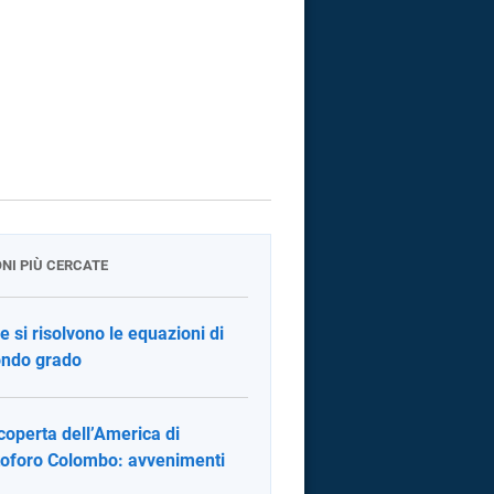
ONI PIÙ CERCATE
 si risolvono le equazioni di
ndo grado
coperta dell’America di
toforo Colombo: avvenimenti