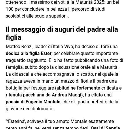
ottenendo il massimo dei voti alla Maturità 2025: un bel
100 per concludere in bellezza il percorso di studi
scolastici alle scuole superiori..
Il messaggio di auguri del padre alla
figlia
Matteo Renzi, leader di Italia Viva, ha deciso di fare una
dedica alla figlia Ester
, per celebrare questo importante
traguardo raggiunto. E lo ha fatto pubblicando una foto di
famiglia, subito dopo la discussione orale alla Maturità.
La didascalia che accompagnava lo scatto, nel quale la
ragazza aveva in mano un mazzo di fiori e il padre una
bottiglia per festeggiare (
abitudine fortemente criticata e
ritenuta pacchiana da Andrea Maggi
), ha citato una
poesia di Eugenio Montale
, che è il poeta preferito della
giovane neo diplomata.
“‘Esterina’, scriveva il tuo amato Montale esattamente
cento anni fa, nei versi senza tempo degli
Ossi di Seppia
,