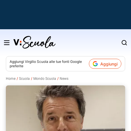
Salta
al
contenuto
Aggiungi
Virgilio Scuola
alle tue fonti Google
Aggiungi
preferite
v
Home
Scuola
Mondo Scuola
News
i