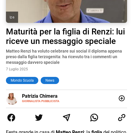
Ipa
Maturità per la figlia di Renzi: lui
riceve un messaggio speciale
Matteo Renzi ha voluto celebrare sui social il diploma appena
preso dalla figlia terzogenita: ha ricevuto tra i commenti un
messaggio davvero speciale
7 Luglio 2025
Mondo Scuola
News
E-
Patrizia Chimera
MAIL
LINKEDIN
GIORNALISTA PUBBLICISTA
Giornalista pubblicista, è appassionata di sostenibilità e
cultura. Dopo la laurea in scienze della comunicazione ha
collaborato con grandi gruppi editoriali e agenzie di
comunicazione specializzandosi nella scrittura di articoli
sul mondo scolastico.
Festa grande in casa di
Matteo Renzi
: la
figlia
del politico