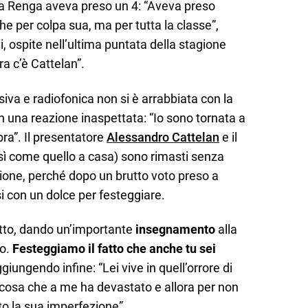
da Renga aveva preso un 4: “Aveva preso
e per colpa sua, ma per tutta la classe”,
 ospite nell’ultima puntata della stagione
 c’è Cattelan”.
isiva e radiofonica non si è arrabbiata con la
con una reazione inaspettata: “Io sono tornata a
ra”. Il presentatore
Alessandro Cattelan
e il
osì come quello a casa) sono rimasti senza
zione, perché dopo un brutto voto preso a
si con un dolce per festeggiare.
atto, dando un’importante
insegnamento
alla
mo.
Festeggiamo il fatto che anche tu sei
iungendo infine: “Lei vive in quell’orrore di
cosa che a me ha devastato e allora per non
to la sua imperfezione”.