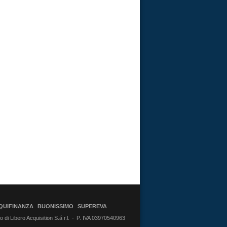
QUIFINANZA
BUONISSIMO
SUPEREVA
di Libero Acquisition S.á r.l.
P. IVA 03970540963