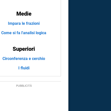
Medie
Impara le frazioni
Come si fa l'analisi logica
Superiori
Circonferenza e cerchio
I fluidi