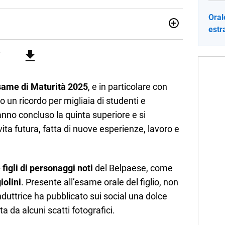
Oral
estra
ia e Gestione delle Arti e delle Attività Culturali, vivo tra
rse sfumature dell'informazione e quelle storie di vita che
cultura e lifestyle, che trasformo in parole scritte per lavoro e
same di Maturità 2025
, e in particolare con
o un ricordo per migliaia di studenti e
no concluso la quinta superiore e si
vita futura, fatta di nuove esperienze, lavoro e
 figli di personaggi noti
del Belpaese, come
olini
. Presente all’esame orale del figlio, non
nduttrice ha pubblicato sui social una dolce
da alcuni scatti fotografici.