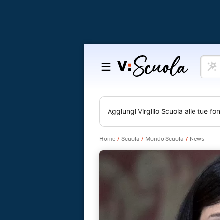
Cosa
Salta
vuoi
al
impar
contenuto
Aggiungi
Virgilio Scuola
alle tue fon
Home
Scuola
Mondo Scuola
News