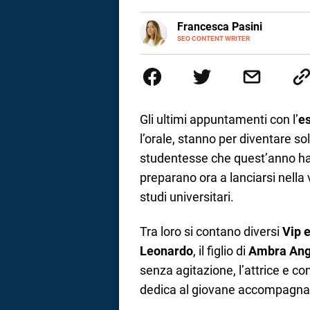
a
E-
Francesca Pasini
MAIL
SEO CONTENT WRITER
Content Writer laureata in Econom
correnze
l'Italia e la Spagna. Amo le dive
parlano di luoghi, viaggi unici, 
per passione.
Gli ultimi appuntamenti con l’
e
l’orale, stanno per diventare sol
studentesse che quest’anno han
preparano ora a lanciarsi nella 
studi universitari.
Tra loro si contano diversi
Vip e
Leonardo
, il figlio di
Ambra Angi
senza agitazione, l’attrice e co
dedica al giovane accompagnata 