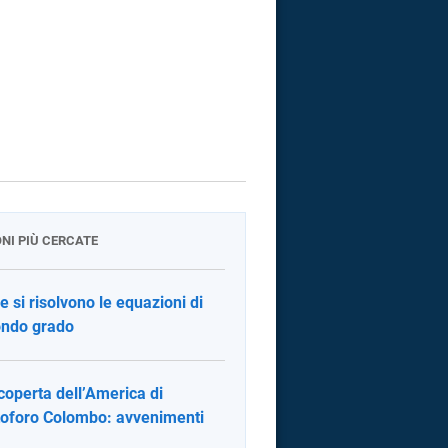
ONI PIÙ CERCATE
 si risolvono le equazioni di
ndo grado
coperta dell’America di
toforo Colombo: avvenimenti