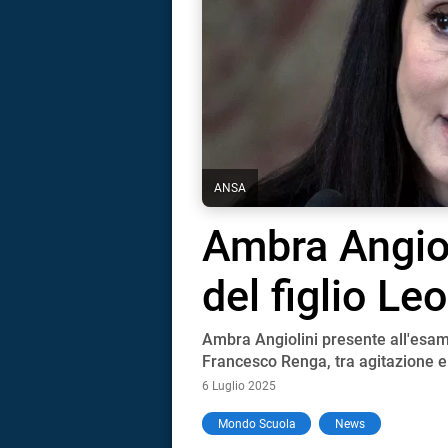
ANSA
Ambra Angiol
del figlio Le
Ambra Angiolini presente all'esam
Francesco Renga, tra agitazione e 
6 Luglio 2025
i
Mondo Scuola
News
tografico