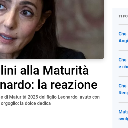
TI P
Che 
Angi
Che 
ini alla Maturità
e ch
onardo: la reazione
Che 
Reng
e di Maturità 2025 del figlio Leonardo, avuto con
orgoglio: la dolce dedica
Matu
svol