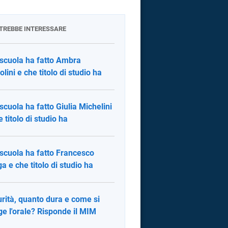
OTREBBE INTERESSARE
scuola ha fatto Ambra
olini e che titolo di studio ha
scuola ha fatto Giulia Michelini
e titolo di studio ha
scuola ha fatto Francesco
a e che titolo di studio ha
rità, quanto dura e come si
ge l'orale? Risponde il MIM