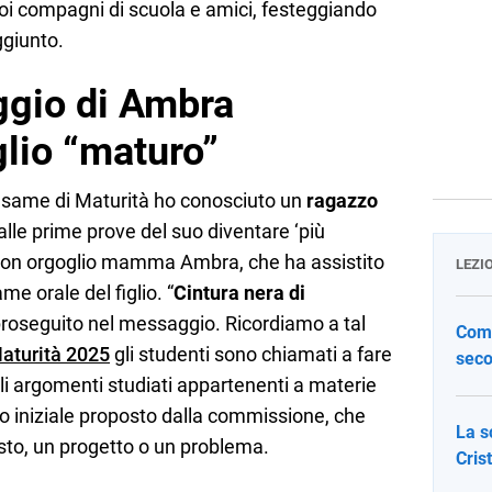
oi compagni di scuola e amici, festeggiando
ggiunto.
ggio di Ambra
glio “maturo”
’esame di Maturità ho conosciuto un
ragazzo
alle prime prove del suo diventare ‘più
 con orgoglio mamma Ambra, che ha assistito
LEZI
me orale del figlio. “
Cintura nera di
 proseguito nel messaggio. Ricordiamo a tal
Come
Maturità 2025
gli studenti sono chiamati a fare
seco
gli argomenti studiati appartenenti a materie
o iniziale proposto dalla commissione, che
La s
to, un progetto o un problema.
Cris