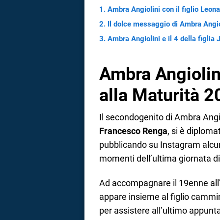
Ambra Angiolini con il figlio Leon
Il dolce messaggio di Ambra Angiol
Ambra Angiolini e il 4 della figlia
Ambra Angiolini
alla Maturità 
Il secondogenito di Ambra Angio
Francesco Renga
, si è diploma
pubblicando su Instagram alcu
momenti dell’ultima giornata d
Ad accompagnare il 19enne all’e
appare insieme al figlio cammin
per assistere all’ultimo appunt