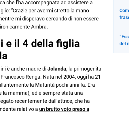
amica che l’ha accompagnata ad assistere a
glio: “Grazie per avermi stretto la mano
Come
fras
mentre mi disperavo cercando di non essere
 ironicamente Ambra.
“Ess
e il 4 della figlia
del 
la
lini è anche madre di
Jolanda
, la primogenita
 Francesco Renga. Nata nel 2004, oggi ha 21
illantemente la Maturità pochi anni fa. Era
come la mamma), ed è sempre stata una
egato recentemente dall’attrice, che ha
ndente relativo a
un brutto voto preso a