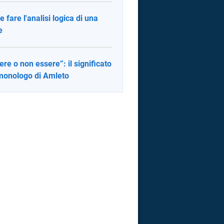
 fare l'analisi logica di una
e
ere o non essere”: il significato
monologo di Amleto