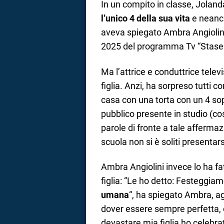
In un compito in classe, Jolan
l’unico 4 della sua vita
e neanch
aveva spiegato Ambra Angiolini,
2025 del programma Tv “Stasera
Ma l’attrice e conduttrice telev
figlia. Anzi, ha sorpreso tutti 
casa con una torta con un 4 sop
pubblico presente in studio (c
parole di fronte a tale afferma
scuola non si è soliti presentar
Ambra Angiolini invece lo ha f
figlia: “Le ho detto: Festeggia
umana
“, ha spiegato Ambra, agg
dover essere sempre perfetta, 
devastare mia figlia ho celebra