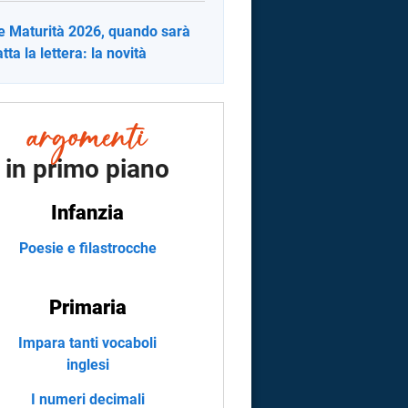
e Maturità 2026, quando sarà
tta la lettera: la novità
in primo piano
Infanzia
Poesie e filastrocche
Primaria
Impara tanti vocaboli
inglesi
I numeri decimali