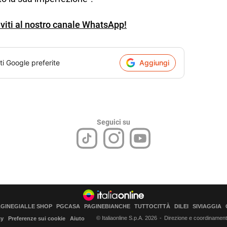
iviti al nostro canale WhatsApp!
ti Google preferite
Aggiungi
Seguici su
AGINEGIALLE SHOP
PGCASA
PAGINEBIANCHE
TUTTOCITTÀ
DILEI
SIVIAGGIA
© Italiaonline S.p.A. 2026
Direzione e coordinamento 
cy
Preferenze sui cookie
Aiuto