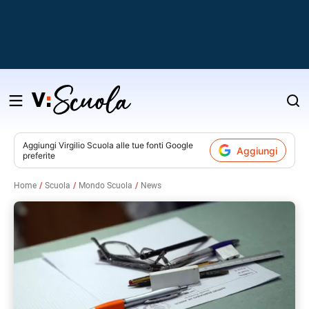
Salta
al
contenuto
Aggiungi
Virgilio Scuola
alle tue fonti Google
Aggiungi
preferite
v
Home
Scuola
Mondo Scuola
News
i