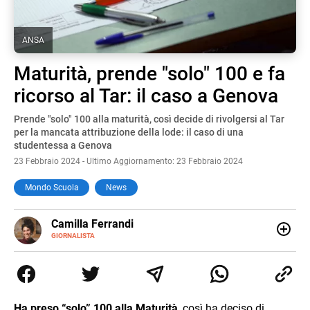
ANSA
Maturità, prende "solo" 100 e fa
ricorso al Tar: il caso a Genova
Prende "solo" 100 alla maturità, così decide di rivolgersi al Tar
per la mancata attribuzione della lode: il caso di una
studentessa a Genova
23 Febbraio 2024 - Ultimo Aggiornamento: 23 Febbraio 2024
Mondo Scuola
News
E-
Camilla Ferrandi
MAIL
LINKEDIN
GIORNALISTA
Nata e cresciuta a Grosseto, sono una giornalista
pubblicista laureata in Scienze politiche. Nel 2016 decido
di trasformare la passione per la scrittura in un lavoro, e
da lì non mi sono più fermata. L’attualità è il mio pane
quotidiano, i libri la mia via per evadere e viaggiare con la
Ha preso “solo” 100 alla Maturità
, così ha deciso di