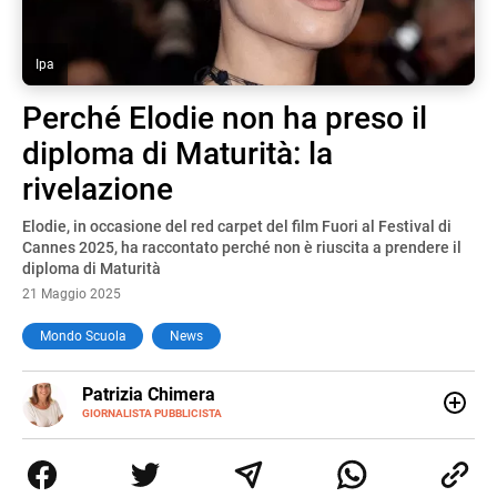
Ipa
Perché Elodie non ha preso il
diploma di Maturità: la
rivelazione
Elodie, in occasione del red carpet del film Fuori al Festival di
Cannes 2025, ha raccontato perché non è riuscita a prendere il
diploma di Maturità
21 Maggio 2025
Mondo Scuola
News
E-
Patrizia Chimera
MAIL
LINKEDIN
GIORNALISTA PUBBLICISTA
Giornalista pubblicista, è appassionata di sostenibilità e
cultura. Dopo la laurea in scienze della comunicazione ha
collaborato con grandi gruppi editoriali e agenzie di
comunicazione specializzandosi nella scrittura di articoli