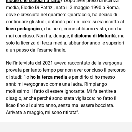
Elodie che scuola ha fatto
? Dopo aver preso la licenza
media, Elodie Di Patrizi, nata il 3 maggio 1990 a Roma,
dove è cresciuta nel quartiere Quartaccio, ha deciso di
continuare gli studi, optando per un liceo: si era iscritta al
liceo pedagogico
, che però, come abbiamo visto, non ha
mai concluso. Non ha, dunque, il
diploma di Maturità
, ma
solo la licenza di terza media, abbandonando le superiori
a un passo dall’esame finale.
Nell’intervista del 2021 aveva raccontato della vergogna
provata per tanto tempo per non aver concluso il percorso
di studi: “Io
ho la terza media
e per dirlo ci ho messo
anni: mi vergognavo come una ladra. Rimpiango
moltissimo il fatto di essere ignorante. Mi fa sentire a
disagio, anche perché sono stata vigliacca: ho fatto il
liceo fino al quinto anno, senza mai essere bocciata.
Arrivata a maggio, mi sono ritirata”.