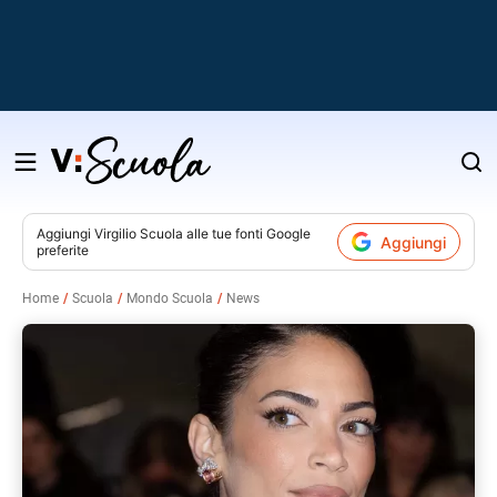
Salta
al
contenuto
Aggiungi
Virgilio Scuola
alle tue fonti Google
Aggiungi
preferite
v
Home
Scuola
Mondo Scuola
News
i