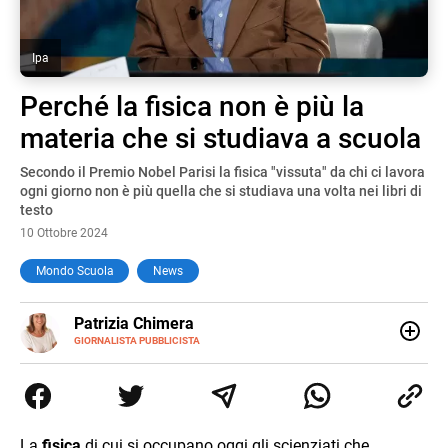
Ipa
Perché la fisica non è più la
materia che si studiava a scuola
Secondo il Premio Nobel Parisi la fisica "vissuta" da chi ci lavora
ogni giorno non è più quella che si studiava una volta nei libri di
testo
10 Ottobre 2024
Mondo Scuola
News
E-
Patrizia Chimera
MAIL
LINKEDIN
GIORNALISTA PUBBLICISTA
Giornalista pubblicista, è appassionata di sostenibilità e
cultura. Dopo la laurea in scienze della comunicazione ha
collaborato con grandi gruppi editoriali e agenzie di
comunicazione specializzandosi nella scrittura di articoli
sul mondo scolastico.
La
fisica
di cui si occupano oggi gli scienziati che