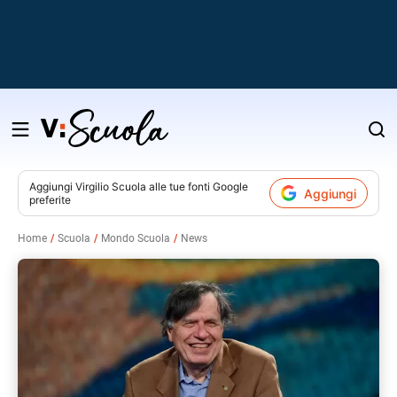
Salta
al
contenuto
Aggiungi
Virgilio Scuola
alle tue fonti Google
Aggiungi
preferite
v
Home
Scuola
Mondo Scuola
News
i