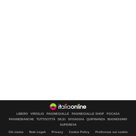
LIBERO
VIRGILIO
PAGINEGIALLE
PAGINEGIALLE SHOP
PGCASA
PAGINEBIANCHE
TUTTOCITTÀ
DILEI
SIVIAGGIA
QUIFINANZA
BUONISSIMO
SUPEREVA
Chi siamo
Note Legali
Privacy
Cookie Policy
Preferenze sui cookie