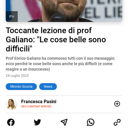
IPA
Toccante lezione di prof
Galiano: "Le cose belle sono
difficili"
Prof Enrico Galiano ha commosso tutti con il suo messaggio:
ecco perché le cose belle sono anche le più difficili (e come
reagire a un insuccesso)
24 Luglio 2025
Mondo Scuola
News
E-
Francesca Pasini
MAIL
SEO CONTENT WRITER
Content Writer laureata in Economia e Gestione delle Arti
e delle Attività Culturali, vivo tra l'Italia e la Spagna. Amo
le diverse sfumature dell'informazione e quelle storie di
vita che parlano di luoghi, viaggi unici, cultura e lifestyle,