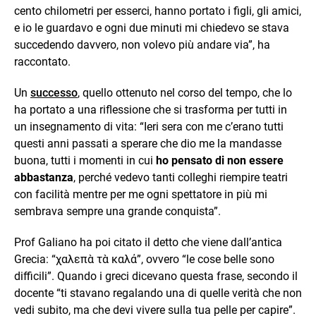
cento chilometri per esserci, hanno portato i figli, gli amici,
e io le guardavo e ogni due minuti mi chiedevo se stava
succedendo davvero, non volevo più andare via”, ha
raccontato.
Un
successo
, quello ottenuto nel corso del tempo, che lo
ha portato a una riflessione che si trasforma per tutti in
un insegnamento di vita: “Ieri sera con me c’erano tutti
questi anni passati a sperare che dio me la mandasse
buona, tutti i momenti in cui
ho pensato di non essere
abbastanza
, perché vedevo tanti colleghi riempire teatri
con facilità mentre per me ogni spettatore in più mi
sembrava sempre una grande conquista”.
Prof Galiano ha poi citato il detto che viene dall’antica
Grecia: “χαλεπὰ τὰ καλά”, ovvero “le cose belle sono
difficili”. Quando i greci dicevano questa frase, secondo il
docente “ti stavano regalando una di quelle verità che non
vedi subito, ma che devi vivere sulla tua pelle per capire”.