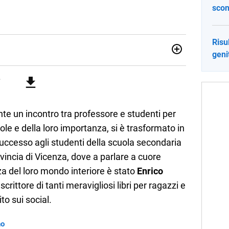
scon
Risu
geni
ia e Gestione delle Arti e delle Attività Culturali, vivo tra
rse sfumature dell'informazione e quelle storie di vita che
cultura e lifestyle, che trasformo in parole scritte per lavoro e
te un incontro tra professore e studenti per
le e della loro importanza, si è trasformato in
successo agli studenti della scuola secondaria
rovincia di Vicenza, dove a parlare a cuore
a del loro mondo interiore è stato
Enrico
 scrittore di tanti meravigliosi libri per ragazzi e
to sui social.
no