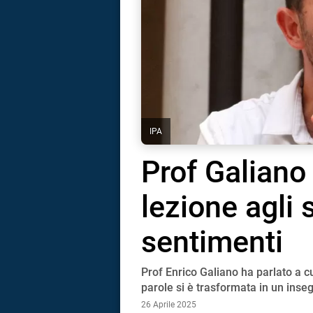
IPA
Prof Galiano
lezione agli 
sentimenti
Prof Enrico Galiano ha parlato a cu
i
parole si è trasformata in un ins
26 Aprile 2025
tografico