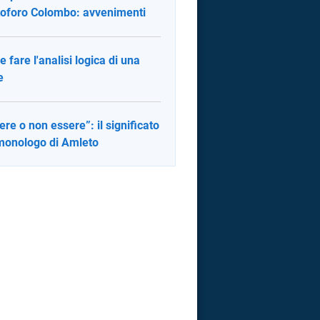
toforo Colombo: avvenimenti
 fare l'analisi logica di una
e
ere o non essere”: il significato
monologo di Amleto