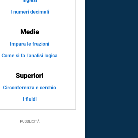
inglesi
I numeri decimali
Medie
Impara le frazioni
Come si fa l'analisi logica
Superiori
Circonferenza e cerchio
I fluidi