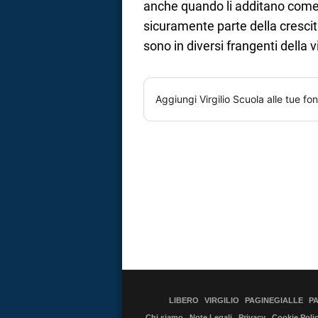
anche quando li additano come “
sicuramente parte della crescita
sono in diversi frangenti della vi
Aggiungi
Virgilio Scuola
alle tue fon
LIBERO
VIRGILIO
PAGINEGIALLE
P
Chi siamo
Note Legali
Privacy
Cookie Poli