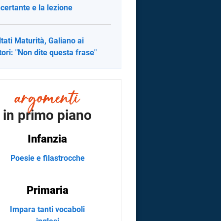
certante e la lezione
ltati Maturità, Galiano ai
tori: "Non dite questa frase"
in primo piano
Infanzia
Poesie e filastrocche
Primaria
Impara tanti vocaboli