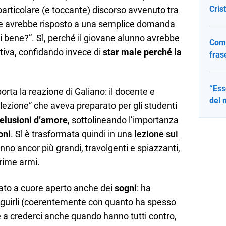
Cris
 particolare (e toccante) discorso avvenuto tra
he avrebbe risposto a una semplice domanda
ai bene?”. Sì, perché il giovane alunno avrebbe
Come
itiva, confidando invece di
star male perché la
fras
“Ess
porta la reazione di Galiano: il docente e
del 
“lezione” che aveva preparato per gli studenti
elusioni d’amore
, sottolineando l’importanza
oni
. Sì è trasformata quindi in una
lezione sui
fanno ancor più grandi, travolgenti e spiazzanti,
 prime armi.
lato a cuore aperto anche dei
sogni
: ha
seguirli (coerentemente con quanto ha spesso
 e a crederci anche quando hanno tutti contro,