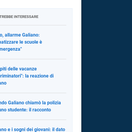
OTREBBE INTERESSARE
o, allarme Galiano:
matizzare le scuole è
mergenza"
iti delle vacanze
criminatori": la reazione di
ano
do Galiano chiamò la polizia
uno studente: il racconto
ano e i sogni dei giovani: il dato