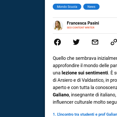
Mondo Scuola
News
a
correnze
E-
Francesca Pasini
MAIL
SEO CONTENT WRITER
Content Writer laureata in Econom
l'Italia e la Spagna. Amo le dive
parlano di luoghi, viaggi unici, 
per passione.
Quello che sembrava inizialmen
approfondire il mondo delle paro
una
lezione sui sentimenti
. È 
di Arsiero e di Valdastico, in p
aperto e con tutta la conoscenz
Galiano
, insegnante di italiano,
influencer culturale molto segui
L'incontro tra studenti e prof Galia