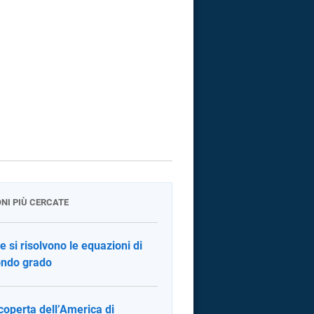
ONI PIÙ CERCATE
 si risolvono le equazioni di
ndo grado
coperta dell’America di