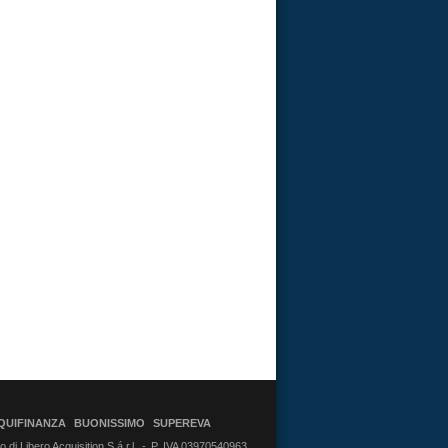
QUIFINANZA
BUONISSIMO
SUPEREVA
di Libero Acquisition S.á r.l.
P. IVA 03970540963