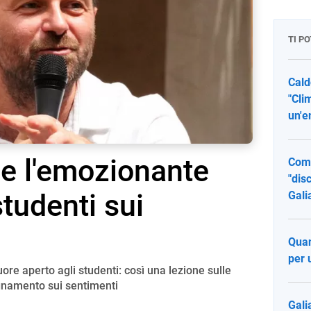
TI P
Cald
"Cli
un'e
 e l'emozionante
Comp
"dis
studenti sui
Gali
Quan
per 
ore aperto agli studenti: così una lezione sulle
egnamento sui sentimenti
Gali