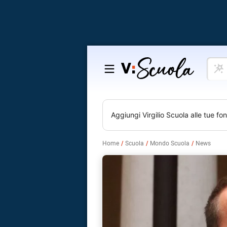
Cosa
Salta
vuoi
al
impar
contenuto
Aggiungi
Virgilio Scuola
alle tue fon
Home
Scuola
Mondo Scuola
News