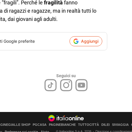
fragili”. Perché le
fragilità
fanno
 di ragazzi e ragazze, ma in realtà tutti lo
ta, dai giovani agli adulti.
ti Google preferite
Aggiungi
Seguici su
AGINEGIALLE SHOP
PGCASA
PAGINEBIANCHE
TUTTOCITTÀ
DILEI
SIVIAGGIA
© Italiaonline S.p.A. 2026
Direzione e coordinamento 
cy
Preferenze sui cookie
Aiuto