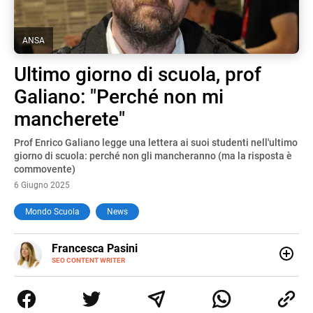
ANSA
Ultimo giorno di scuola, prof
Galiano: "Perché non mi
mancherete"
Prof Enrico Galiano legge una lettera ai suoi studenti nell'ultimo
giorno di scuola: perché non gli mancheranno (ma la risposta è
commovente)
6 Giugno 2025
Mondo Scuola
News
E-
Francesca Pasini
MAIL
SEO CONTENT WRITER
Content Writer laureata in Economia e Gestione delle Arti
e delle Attività Culturali, vivo tra l'Italia e la Spagna. Amo
le diverse sfumature dell'informazione e quelle storie di
vita che parlano di luoghi, viaggi unici, cultura e lifestyle,