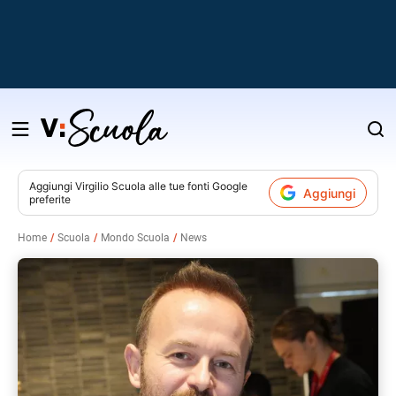
Salta
al
contenuto
Aggiungi
Virgilio Scuola
alle tue fonti Google
Aggiungi
preferite
v
Home
Scuola
Mondo Scuola
News
i