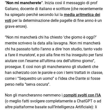
“
Non mi mancherete
“. Inizia così il messaggio di prof
Galiano, docente di italiano e scrittore (che recentemente
ha spiegato perché secondo lui la
media aritmetica dei
voti
per la determinazione delle pagelle di fine anno è un
grave errore).
“Non mi mancherà chi ha chiesto ‘che giorno è oggi?’
mentre scrivevo la data alla lavagna. Non mi mancherà
chi ha passato tutto l’anno a dire ‘non studio, tanto vado
a fare il muratore’, e poi alla fine mi ha inseguito per farsi
aiutare con l’esame all’ultima ora dell’ultimo giorno”,
prosegue. E così non gli mancheranno gli studenti che
han scherzato con le parole e con i temi trattati in classe,
come i “Sequestro un uomo” o l’idea che Dante si fosse
perso nella “serva oscura”.
Non gli mancheranno nemmeno i
compiti svolti con l’IA
(o meglio fatti svolgere completamente a ChatGPT o ad
altre piattaforme basate sull’Intelligenza Artificiale): li