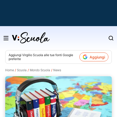
Salta
al
contenuto
Aggiungi
Virgilio Scuola
alle tue fonti Google
Aggiungi
preferite
v
Home
Scuola
Mondo Scuola
News
i