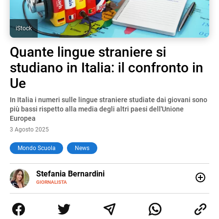
iStock
Quante lingue straniere si
studiano in Italia: il confronto in
Ue
In Italia i numeri sulle lingue straniere studiate dai giovani sono
più bassi rispetto alla media degli altri paesi dell'Unione
Europea
3 Agosto 2025
Mondo Scuola
News
E-
Stefania Bernardini
MAIL
GIORNALISTA
Giornalista professionista dal 2012, ha collaborato con le
principali testate nazionali. Ha scritto e realizzato servizi
Tv di cronaca, politica, scuola, economia e spettacolo. Ha
esperienze nella redazione di testate giornalistiche online