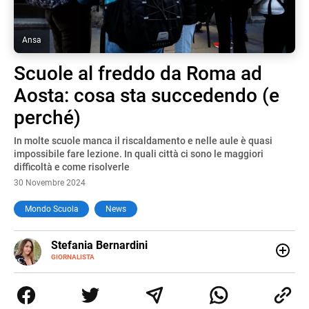
Ansa
Scuole al freddo da Roma ad
Aosta: cosa sta succedendo (e
perché)
In molte scuole manca il riscaldamento e nelle aule è quasi
impossibile fare lezione. In quali città ci sono le maggiori
difficoltà e come risolverle
30 Novembre 2024
Mondo Scuola
News
E-
Stefania Bernardini
MAIL
GIORNALISTA
Giornalista professionista dal 2012, ha collaborato con le
principali testate nazionali. Ha scritto e realizzato servizi
Tv di cronaca, politica, scuola, economia e spettacolo. Ha
esperienze nella redazione di testate giornalistiche online