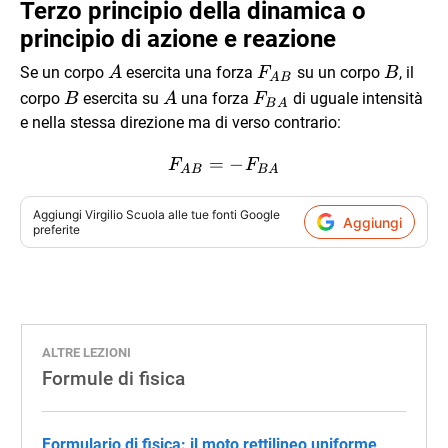
Terzo principio della dinamica o
principio di azione e reazione
A
\vec
B
Se un corpo
esercita una forza
su un corpo
, il
A
F
B
A
B
F_{AB}
B
A
\vec
corpo
esercita su
una forza
di uguale intensità
B
A
F
B
A
F_{BA}
e nella stessa direzione ma di verso contrario:
\vec F_{AB} = -\vec F_{
=
−
F
F
A
B
B
A
Aggiungi
Virgilio Scuola
alle tue fonti Google
Aggiungi
preferite
ALTRE LEZIONI
Formule di fisica
Formulario di fisica: il moto rettilineo uniforme