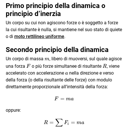
Primo principio della dinamica o
principio d’inerzia
Un corpo su cui non agiscono forze o è soggetto a forze
la cui risultante è nulla, si mantiene nel suo stato di quiete
o di
moto rettilineo uniforme
.
Secondo principio della dinamica
m
Un corpo di massa
, libero di muoversi, sul quale agisce
m
\vec
\vec
una forza
o più forze simultanee di risultante
, viene
F
R
F
R
\vec
accelerato con accelerazione
nella direzione e verso
a
a
della forza (o della risultante delle forze) con modulo
direttamente proporzionale all’intensità della forza:
\vec F=m\vec a
=
F
m
a
oppure:
∑
\vec R=\sum_{i} \vec F_
=
=
R
F
m
a
i