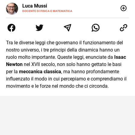
LINKEDIN
Luca Mussi
ALTRI
SITI
DOCENTE DI FISICA E MATEMATICA
Insegnante appassionato di fisica e matematica con
laurea in Astrofisica. Fondatore di PerCorsi, centro di
supporto allo studio con sedi a Milano e in Brianza.
Appassionato di cucina, viaggi, e sport come rugby,
basket e calcio. Curioso del futuro e sempre desideroso di
Tra le diverse leggi che governano il funzionamento del
imparare.
nostro universo, i tre principi della dinamica hanno un
ruolo molto importante. Queste leggi, enunciate da
Isaac
Newton
nel XVII secolo, non solo hanno gettato le basi
per la
meccanica classica
, ma hanno profondamente
influenzato il modo in cui percepiamo e comprendiamo il
movimento e le forze nel mondo che ci circonda.