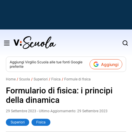
Salta
al
contenuto
Aggiungi
Virgilio Scuola
alle tue fonti Google
Aggiungi
preferite
v
Home
Scuola
Superiori
Fisica
Formule di fisica
i
Formulario di fisica: i principi
della dinamica
29 Settembre 2023 - Ultimo Aggiornamento: 29 Settembre 2023
Superiori
Fisica