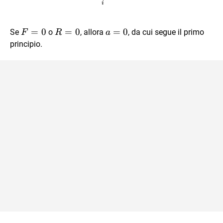
i
\vec
\vec
\vec
=
0
=
0
=
0
Se
o
, allora
, da cui segue il primo
F
R
a
F=0
R=0
a=0
principio.