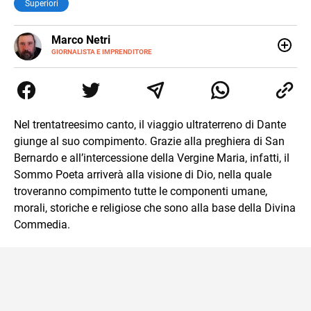
Superiori
E-
Marco Netri
MAIL
GIORNALISTA E IMPRENDITORE
Ho iniziato a scrivere da giovanissimo e ne ho fatto il mio
lavoro. Dopo la laurea in Scienze Politiche e il Master in
Giornalismo conseguiti alla Luiss, ho associato la
passione per la scrittura a quello per lo studio
dedicandomi per anni al lavoro di ricercatore. Oggi sono
Nel trentatreesimo canto, il viaggio ultraterreno di Dante
imprenditore di me stesso.
giunge al suo compimento. Grazie alla preghiera di San
Bernardo e all’intercessione della Vergine Maria, infatti, il
Sommo Poeta arriverà alla visione di Dio, nella quale
troveranno compimento tutte le componenti umane,
morali, storiche e religiose che sono alla base della Divina
Commedia.