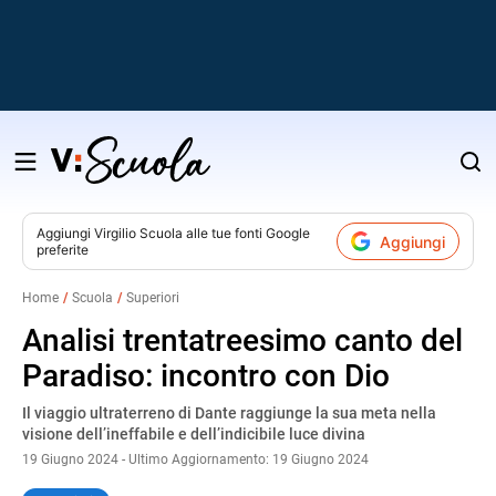
Salta
al
contenuto
Aggiungi
Virgilio Scuola
alle tue fonti Google
Aggiungi
preferite
v
Home
Scuola
Superiori
i
Analisi trentatreesimo canto del
Paradiso: incontro con Dio
Il viaggio ultraterreno di Dante raggiunge la sua meta nella
visione dell’ineffabile e dell’indicibile luce divina
19 Giugno 2024 - Ultimo Aggiornamento: 19 Giugno 2024