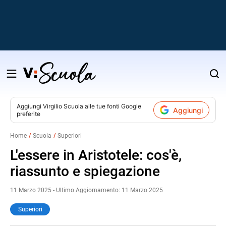
Salta
al
contenuto
Aggiungi
Virgilio Scuola
alle tue fonti Google
Aggiungi
preferite
v
Home
Scuola
Superiori
i
L'essere in Aristotele: cos'è,
riassunto e spiegazione
11 Marzo 2025 - Ultimo Aggiornamento: 11 Marzo 2025
Superiori