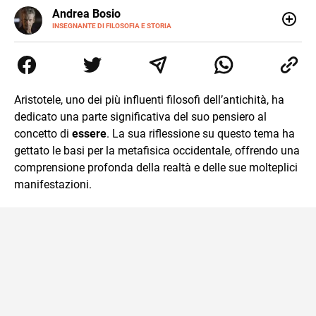
E-
Andrea Bosio
MAIL
INSEGNANTE DI FILOSOFIA E STORIA
Nato a Genova, è cresciuto a Savona. Si è laureato in
Scienze storiche presso l’Università di Genova,
occupandosi di storia della comunicazione scientifica e di
storia della Chiesa. È dottorando presso la Facoltà
valdese di teologia. Per Effatà editrice, ha pubblicato il
Aristotele, uno dei più influenti filosofi dell’antichità, ha
volume Giovani Minzoni terra incognita.
dedicato una parte significativa del suo pensiero al
concetto di
essere
. La sua riflessione su questo tema ha
gettato le basi per la metafisica occidentale, offrendo una
comprensione profonda della realtà e delle sue molteplici
manifestazioni.