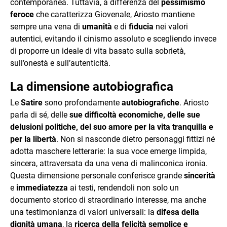
contemporanea. Tuttavia, a differenza del
pessimismo
feroce
che caratterizza Giovenale, Ariosto mantiene
sempre una vena di
umanità
e di
fiducia
nei valori
autentici, evitando il cinismo assoluto e scegliendo invece
di proporre un ideale di vita basato sulla sobrietà,
sull’onestà e sull’autenticità.
La dimensione autobiografica
Le
Satire
sono profondamente
autobiografiche
. Ariosto
parla di sé, delle
sue difficoltà economiche, delle sue
delusioni politiche, del suo amore per la vita tranquilla e
per la libertà
. Non si nasconde dietro personaggi fittizi né
adotta maschere letterarie: la sua voce emerge limpida,
sincera, attraversata da una vena di malinconica ironia.
Questa dimensione personale conferisce grande
sincerità
e
immediatezza
ai testi, rendendoli non solo un
documento storico di straordinario interesse, ma anche
una testimonianza di valori universali: la
difesa della
dignità umana
, la
ricerca della felicità semplice e