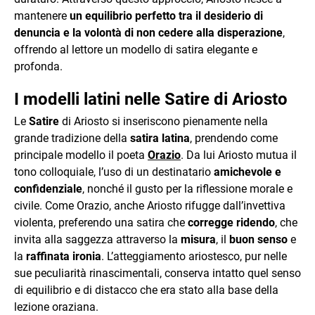
mantenere
un equilibrio perfetto tra il desiderio di
denuncia e la volontà di non cedere alla disperazione
,
offrendo al lettore un modello di satira elegante e
profonda.
I modelli latini nelle Satire di Ariosto
Le
Satire
di Ariosto si inseriscono pienamente nella
grande tradizione della
satira latina
, prendendo come
principale modello il poeta
Orazio
. Da lui Ariosto mutua il
tono colloquiale, l’uso di un destinatario
amichevole e
confidenziale
, nonché il gusto per la riflessione morale e
civile. Come Orazio, anche Ariosto rifugge dall’invettiva
violenta, preferendo una satira che
corregge ridendo
, che
invita alla saggezza attraverso la
misura
, il
buon senso
e
la
raffinata ironia
. L’atteggiamento ariostesco, pur nelle
sue peculiarità rinascimentali, conserva intatto quel senso
di equilibrio e di distacco che era stato alla base della
lezione oraziana.