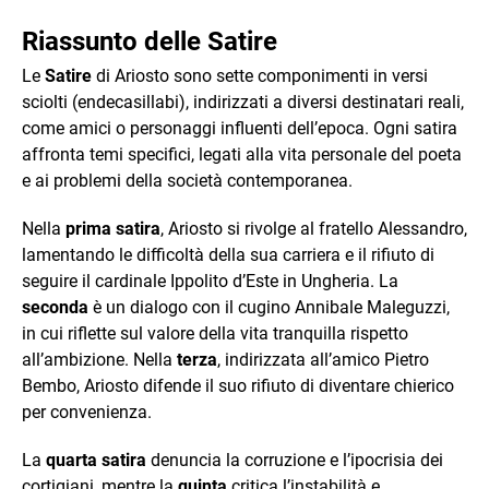
Riassunto delle Satire
Le
Satire
di Ariosto sono sette componimenti in versi
sciolti (endecasillabi), indirizzati a diversi destinatari reali,
come amici o personaggi influenti dell’epoca. Ogni satira
affronta temi specifici, legati alla vita personale del poeta
e ai problemi della società contemporanea.
Nella
prima satira
, Ariosto si rivolge al fratello Alessandro,
lamentando le difficoltà della sua carriera e il rifiuto di
seguire il cardinale Ippolito d’Este in Ungheria. La
seconda
è un dialogo con il cugino Annibale Maleguzzi,
in cui riflette sul valore della vita tranquilla rispetto
all’ambizione. Nella
terza
, indirizzata all’amico Pietro
Bembo, Ariosto difende il suo rifiuto di diventare chierico
per convenienza.
La
quarta satira
denuncia la corruzione e l’ipocrisia dei
cortigiani, mentre la
quinta
critica l’instabilità e