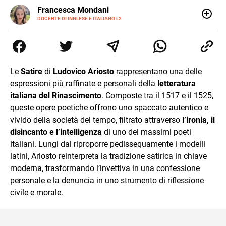
LINKEDIN
Francesca Mondani
INSTAGRAM
DOCENTE DI INGLESE E ITALIANO L2
Specializzata in pedagogia e didattica dell’italiano e
dell’inglese, insegno ad adolescenti e adulti nella scuola
secondaria di secondo grado. Mi occupo inoltre di
traduzioni, SEO Onsite e contenuti per il web. Amo i saggi
storici, la cucina e la mia Honda CBF500. Non ho il dono
Le
Satire
di
Ludovico Ariosto
rappresentano una delle
della sintesi.
espressioni più raffinate e personali della
letteratura
italiana del Rinascimento
. Composte tra il 1517 e il 1525,
queste opere poetiche offrono uno spaccato autentico e
vivido della società del tempo, filtrato attraverso
l’ironia, il
disincanto e l’intelligenza
di uno dei massimi poeti
italiani. Lungi dal riproporre pedissequamente i modelli
latini, Ariosto reinterpreta la tradizione satirica in chiave
moderna, trasformando l’invettiva in una confessione
personale e la denuncia in uno strumento di riflessione
civile e morale.