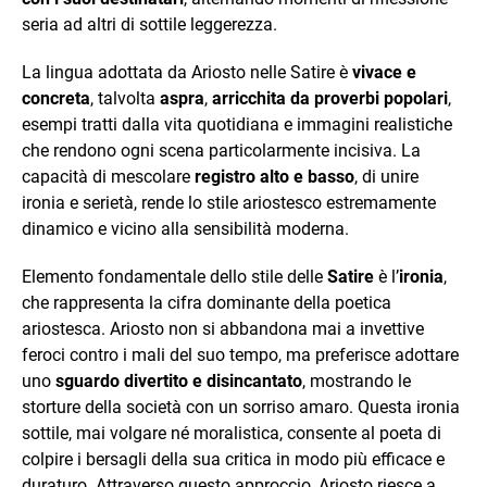
seria ad altri di sottile leggerezza.
La lingua adottata da Ariosto nelle Satire è
vivace e
concreta
, talvolta
aspra
,
arricchita da proverbi popolari
,
esempi tratti dalla vita quotidiana e immagini realistiche
che rendono ogni scena particolarmente incisiva. La
capacità di mescolare
registro alto e basso
, di unire
ironia e serietà, rende lo stile ariostesco estremamente
dinamico e vicino alla sensibilità moderna.
Elemento fondamentale dello stile delle
Satire
è l’
ironia
,
che rappresenta la cifra dominante della poetica
ariostesca. Ariosto non si abbandona mai a invettive
feroci contro i mali del suo tempo, ma preferisce adottare
uno
sguardo divertito e disincantato
, mostrando le
storture della società con un sorriso amaro. Questa ironia
sottile, mai volgare né moralistica, consente al poeta di
colpire i bersagli della sua critica in modo più efficace e
duraturo. Attraverso questo approccio, Ariosto riesce a