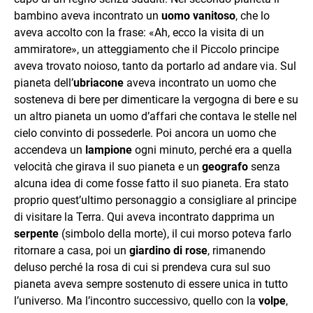
bambino aveva incontrato un
uomo vanitoso
, che lo
aveva accolto con la frase: «Ah, ecco la visita di un
ammiratore», un atteggiamento che il Piccolo principe
aveva trovato noioso, tanto da portarlo ad andare via. Sul
pianeta dell’
ubriacone
aveva incontrato un uomo che
sosteneva di bere per dimenticare la vergogna di bere e su
un altro pianeta un uomo d’affari che contava le stelle nel
cielo convinto di possederle. Poi ancora un uomo che
accendeva un
lampione
ogni minuto, perché era a quella
velocità che girava il suo pianeta e
un
geografo
senza
alcuna idea di come fosse fatto il suo pianeta. Era stato
proprio quest’ultimo personaggio a consigliare al principe
di visitare la Terra. Qui aveva incontrato dapprima un
serpente
(simbolo della morte), il cui morso poteva farlo
ritornare a casa, poi un
giardino di rose
, rimanendo
deluso perché la rosa di cui si prendeva cura sul suo
pianeta aveva sempre sostenuto di essere unica in tutto
l’universo. Ma l’incontro successivo, quello con la
volpe
,