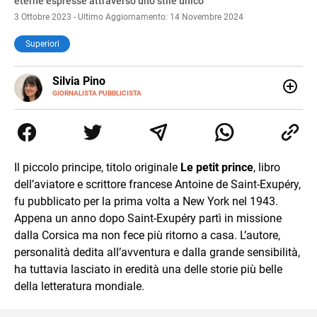
eterne espresse attraverso uno stile unico
3 Ottobre 2023 - Ultimo Aggiornamento: 14 Novembre 2024
Superiori
E-
Silvia Pino
MAIL
GIORNALISTA PUBBLICISTA
Ho iniziato con le lingue straniere, ho continuato con la
traduzione e poi con l’editoria. Sono stata catturata dalla
critica del testo perché stregata dalle parole, dalla
comunicazione per pura casualità. Leggo, indago e amo i
giochi di parole. Poiché non era abbastanza ho iniziato a
Il piccolo principe, titolo originale
Le petit prince
, libro
scrivere e non mi sono più fermata.
dell’aviatore e scrittore francese Antoine de Saint-Exupéry,
fu pubblicato per la prima volta a New York nel 1943.
Appena un anno dopo Saint-Exupéry partì in missione
dalla Corsica ma non fece più ritorno a casa. L’autore,
personalità dedita all’avventura e dalla grande sensibilità,
ha tuttavia lasciato in eredità una delle storie più belle
della letteratura mondiale.