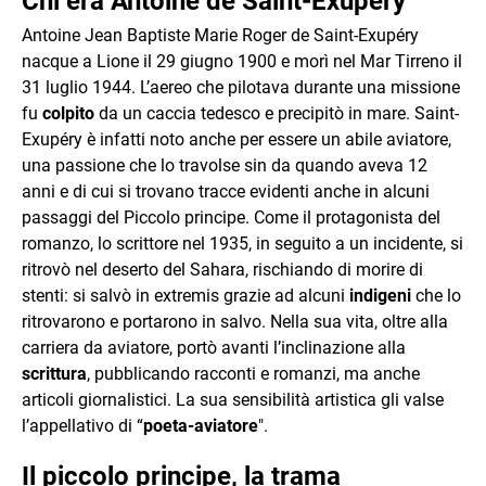
Chi era Antoine de Saint-Exupéry
Antoine Jean Baptiste Marie Roger de Saint-Exupéry
nacque a Lione il 29 giugno 1900 e morì nel Mar Tirreno il
31 luglio 1944. L’aereo che pilotava durante una missione
fu
colpito
da un caccia tedesco e precipitò in mare. Saint-
Exupéry è infatti noto anche per essere un abile aviatore,
una passione che lo travolse sin da quando aveva 12
anni e di cui si trovano tracce evidenti anche in alcuni
passaggi del Piccolo principe. Come il protagonista del
romanzo, lo scrittore nel 1935, in seguito a un incidente, si
ritrovò nel deserto del Sahara, rischiando di morire di
stenti: si salvò in extremis grazie ad alcuni
indigeni
che lo
ritrovarono e portarono in salvo. Nella sua vita, oltre alla
carriera da aviatore, portò avanti l’inclinazione alla
scrittura
, pubblicando racconti e romanzi, ma anche
articoli giornalistici. La sua sensibilità artistica gli valse
l’appellativo di “
poeta-aviatore
".
Il piccolo principe, la trama