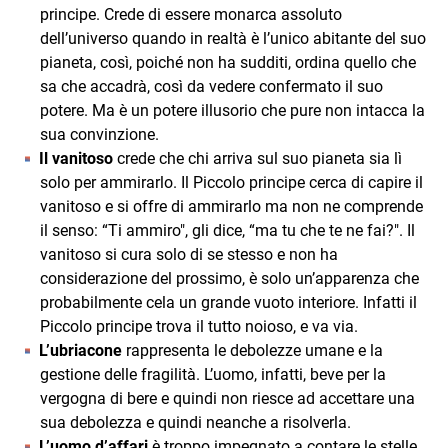
principe. Crede di essere monarca assoluto
dell’universo quando in realtà è l’unico abitante del suo
pianeta, così, poiché non ha sudditi, ordina quello che
sa che accadrà, così da vedere confermato il suo
potere. Ma è un potere illusorio che pure non intacca la
sua convinzione.
Il vanitoso
crede che chi arriva sul suo pianeta sia lì
solo per ammirarlo. Il Piccolo principe cerca di capire il
vanitoso e si offre di ammirarlo ma non ne comprende
il senso: “Ti ammiro", gli dice, “ma tu che te ne fai?". Il
vanitoso si cura solo di se stesso e non ha
considerazione del prossimo, è solo un’apparenza che
probabilmente cela un grande vuoto interiore. Infatti il
Piccolo principe trova il tutto noioso, e va via.
L’ubriacone
rappresenta le debolezze umane e la
gestione delle fragilità. L’uomo, infatti, beve per la
vergogna di bere e quindi non riesce ad accettare una
sua debolezza e quindi neanche a risolverla.
L’uomo d’affari
è troppo impegnato a contare le stelle