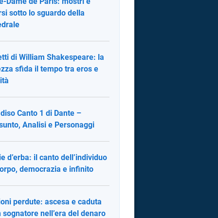
e-Dame de Paris: mostri e
rsi sotto lo sguardo della
edrale
tti di William Shakespeare: la
ezza sfida il tempo tra eros e
ità
diso Canto 1 di Dante –
sunto, Analisi e Personaggi
ie d’erba: il canto dell’individuo
corpo, democrazia e infinito
sioni perdute: ascesa e caduta
n sognatore nell’era del denaro