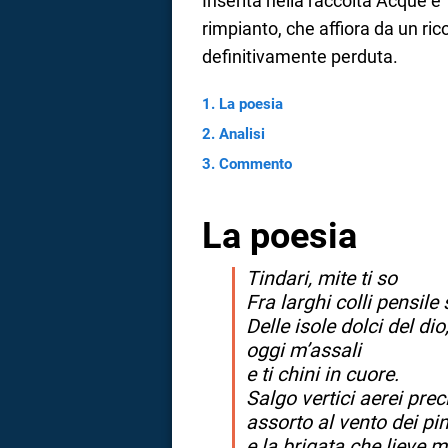
Inserita nella raccolta Acque e
rimpianto, che affiora da un ric
a
definitivamente perduta.
correnze
La poesia
Analisi
Commento
La poesia
Tindari, mite ti so
Fra larghi colli pensile
Delle isole dolci del dio
oggi m’assali
e ti chini in cuore.
Salgo vertici aerei preci
assorto al vento dei pin
e la brigata che lieve