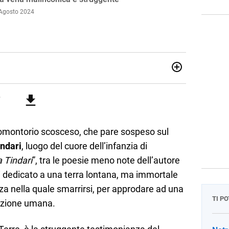
 Agosto 2024
issimo e ne ho fatto il mio lavoro. Dopo la laurea in Scienze
ismo conseguiti alla Luiss, ho associato la passione per la
 dedicandomi per anni al lavoro di ricercatore. Oggi sono
romontorio scosceso, che pare sospeso sul
indari
, luogo del cuore dell’infanzia di
 Tindari
”, tra le poesie meno note dell’autore
 lui dedicato a una terra lontana, ma immortale
a nella quale smarrirsi, per approdare ad una
TI P
dizione umana.