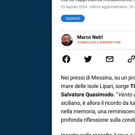
29 Agosto 2024 - Ultimo Aggiornamento: 29
Superiori
E-
Marco Netri
MAIL
GIORNALISTA E IMPRENDITORE
Ho iniziato a scrivere da giovan
Politiche e il Master in Giornal
scrittura a quello per lo studio
imprenditore di me stesso.
Nei pressi di Messina, su un p
mare delle isole Lipari, sorge
T
Salvatore Quasimodo.
“
Vento a
siciliano, è allora il ricordo da
nella memoria, una reminiscenz
profonda riflessione sulla con
i
tografico