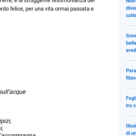
 Terre, è la struggente testimonianza del
Notr
dive
ordo felice, per una vita ormai passata e
catt
Sone
bell
ered
Para
Rias
 sull’acque
Fogl
,
tra 
pizi,
Illu
i,
di u
 m’accompagna