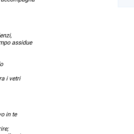
enzi,
tempo assidue
do
a i vetri
o in te
ire;