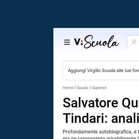
Cosa
Salta
vuoi
al
impar
contenuto
Aggiungi
Virgilio Scuola
alle tue fon
Home
Scuola
Superiori
Salvatore Qu
Tindari: ana
Profondamente autobiografica, è t
ma ne rappresenta mirabilmente l