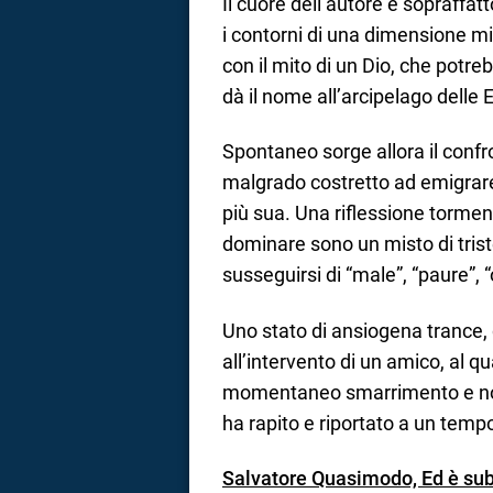
Il cuore dell’autore è sopraffa
i contorni di una dimensione mis
con il mito di un Dio, che potre
dà il nome all’arcipelago delle E
Spontaneo sorge allora il confron
malgrado costretto ad emigrare,
più sua. Una riflessione torment
dominare sono un misto di tris
susseguirsi di “male”, “paure”, “
Uno stato di ansiogena trance, 
all’intervento di un amico, al qu
momentaneo smarrimento e non a
ha rapito e riportato a un temp
Salvatore Quasimodo, Ed è sub