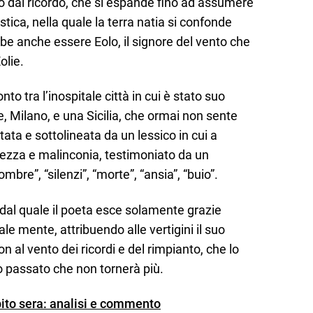
tto dal ricordo, che si espande fino ad assumere
tica, nella quale la terra natia si confonde
bbe anche essere Eolo, il signore del vento che
olie.
to tra l’inospitale città in cui è stato suo
 Milano, e una Sicilia, che ormai non sente
ata e sottolineata da un lessico in cui a
tezza e malinconia, testimoniato da un
ombre”, “silenzi”, “morte”, “ansia”, “buio”.
dal quale il poeta esce solamente grazie
ale mente, attribuendo alle vertigini il suo
l vento dei ricordi e del rimpianto, che lo
o passato che non tornerà più.
ito sera: analisi e commento