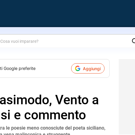
are?
ti Google preferite
Aggiungi
asimodo, Vento a
lisi e commento
ra le poesie meno conosciute del poeta siciliano,
a vena malinconica e struggente