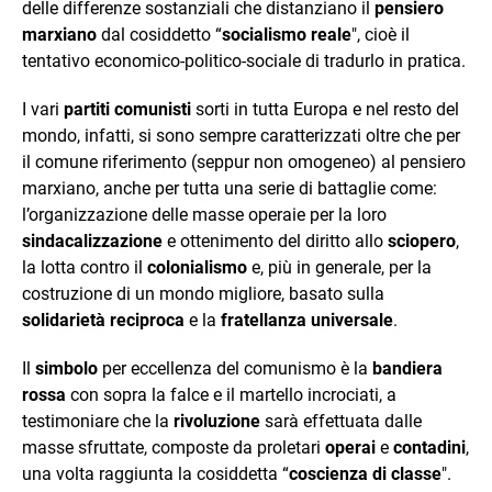
delle differenze sostanziali che distanziano il
pensiero
marxiano
dal cosiddetto “
socialismo reale
", cioè il
tentativo economico-politico-sociale di tradurlo in pratica.
I vari
partiti comunisti
sorti in tutta Europa e nel resto del
mondo, infatti, si sono sempre caratterizzati oltre che per
il comune riferimento (seppur non omogeneo) al pensiero
marxiano, anche per tutta una serie di battaglie come:
l’organizzazione delle masse operaie per la loro
sindacalizzazione
e ottenimento del diritto allo
sciopero
,
la lotta contro il
colonialismo
e, più in generale, per la
costruzione di un mondo migliore, basato sulla
solidarietà reciproca
e la
fratellanza universale
.
Il
simbolo
per eccellenza del comunismo è la
bandiera
rossa
con sopra la falce e il martello incrociati, a
testimoniare che la
rivoluzione
sarà effettuata dalle
masse sfruttate, composte da proletari
operai
e
contadini
,
una volta raggiunta la cosiddetta “
coscienza di classe
".