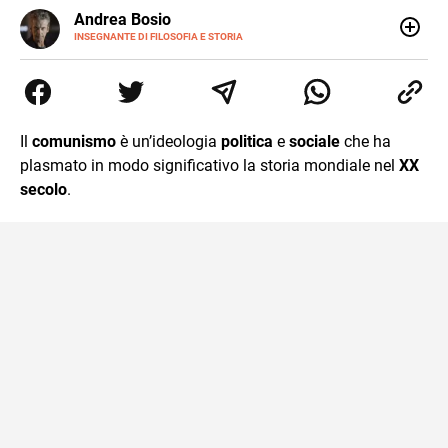
E-
Andrea Bosio
MAIL
INSEGNANTE DI FILOSOFIA E STORIA
Nato a Genova, è cresciuto a Savona. Si è laureato in
Scienze storiche presso l’Università di Genova,
occupandosi di storia della comunicazione scientifica e di
storia della Chiesa. È dottorando presso la Facoltà
valdese di teologia. Per Effatà editrice, ha pubblicato il
Il
comunismo
è un’ideologia
politica
e
sociale
che ha
volume Giovani Minzoni terra incognita.
plasmato in modo significativo la storia mondiale nel
XX
secolo
.