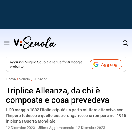
Salta
al
contenuto
Aggiungi
Virgilio Scuola
alle tue fonti Google
Aggiungi
preferite
v
Home
Scuola
Superiori
i
Triplice Alleanza, da chi è
composta e cosa prevedeva
L 20 maggio 1882 l'Italia stipulò un patto militare difensivo con
l'Impero tedesco e quello austro-ungarico, che romperà nel 1915
in piena I Guerra Mondiale
12 Dicembre 2023 - Ultimo Aggiornamento: 12 Dicembre 2023