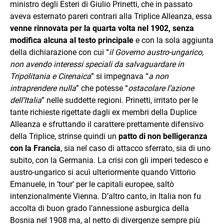
ministro degli Esteri di Giulio Prinetti, che in passato
aveva esternato pareri contrari alla Triplice Alleanza, essa
venne rinnovata per la quarta volta nel 1902, senza
modifica alcuna al testo principale
e con la sola aggiunta
della dichiarazione con cui “
il Governo austro-ungarico,
non avendo interessi speciali da salvaguardare in
Tripolitania e Cirenaica
” si impegnava “
a non
intraprendere nulla
” che potesse “
ostacolare l’azione
dell’Italia
” nelle suddette regioni. Prinetti, irritato per le
tante richieste rigettate dagli ex membri della Duplice
Alleanza e sfruttando il carattere prettamente difensivo
della Triplice, strinse quindi un
patto di non belligeranza
con la Francia
, sia nel caso di attacco sferrato, sia di uno
subito, con la Germania. La crisi con gli imperi tedesco e
austro-ungarico si acuì ulteriormente quando Vittorio
Emanuele, in ‘tour’ per le capitali europee, saltò
intenzionalmente Vienna. D’altro canto, in Italia non fu
accolta di buon grado l’annessione asburgica della
Bosnia nel 1908 ma, al netto di divergenze sempre più