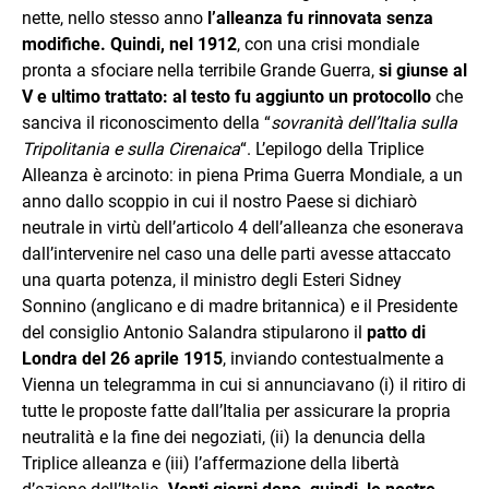
nette, nello stesso anno
l’alleanza fu rinnovata senza
modifiche. Quindi, nel 1912
, con una crisi mondiale
pronta a sfociare nella terribile Grande Guerra,
si giunse al
V e ultimo trattato: al testo fu aggiunto un protocollo
che
sanciva il riconoscimento della “
sovranità dell’Italia sulla
Tripolitania e sulla Cirenaica
“. L’epilogo della Triplice
Alleanza è arcinoto: in piena Prima Guerra Mondiale, a un
anno dallo scoppio in cui il nostro Paese si dichiarò
neutrale in virtù dell’articolo 4 dell’alleanza che esonerava
dall’intervenire nel caso una delle parti avesse attaccato
una quarta potenza, il ministro degli Esteri Sidney
Sonnino (anglicano e di madre britannica) e il Presidente
del consiglio Antonio Salandra stipularono il
patto di
Londra del 26 aprile 1915
, inviando contestualmente a
Vienna un telegramma in cui si annunciavano (i) il ritiro di
tutte le proposte fatte dall’Italia per assicurare la propria
neutralità e la fine dei negoziati, (ii) la denuncia della
Triplice alleanza e (iii) l’affermazione della libertà