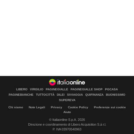
LIBERO
VIRGILIO
PAGINEGIALLE
PAGINEGIALLE SHOP
PGCASA
PAGINEBIANCHE
TUTTOCITTÀ
DILEI
SIVIAGGIA
QUIFINANZA
BUONISSIMO
SUPEREVA
Chi siamo
Note Legali
Privacy
Cookie Policy
Preferenze sui cookie
Aiuto
© Italiaonline S.p.A. 2026
Direzione e coordinamento di Libero Acquisition S.á r.l.
P. IVA 03970540963