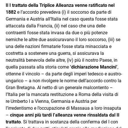
Il I trattato della Triplice Alleanza venne ratificato nel
1882
e l’accordo prevedeva (i) il soccorso da parte di
Germania e Austria all’Italia nel caso questa fosse stata
attaccata dalla Francia, (ii) nel caso che una delle
contraenti fosse stata invasa da due o più potenze
nemiche le altre due assicuravano il loro soccorso, (iii) se
una delle nazioni firmatarie fosse stata minacciata e
costretta a sostenere una guerra, si assicurava la
neutralità benevola delle altre, (iv) più il nostro Paese, in
quella passata alla storia come
‘dichiarazione Mancini’
,
ottenne il vincolo – da parte degli imperi tedesco e austro-
ungarico – a non rivolgere le norme dell’accordo contro la
Gran Bretagna. Al netto di un generale malcontento –
l’Italia per la mancata restituzione a Roma della visita di
re Umberto I a Vienna, Germania e Austria per
l’irredentismo e l’occupazione di Massaua a loro insaputa
–
cinque anni più tardi l’alleanza venne rinsaldata dal II
trattato
. Si trattava in sostanza della conferma del I con