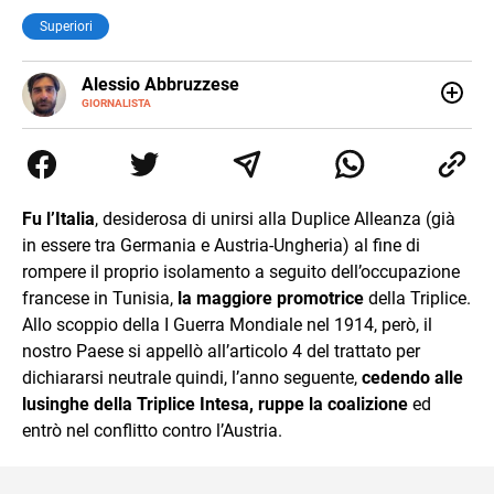
Superiori
Alessio Abbruzzese
GIORNALISTA
Nato e cresciuto a Roma, mi appassiono fin da
piccolissimo al mondo classico e a quello sport,
dicotomia che ancora oggi fa inevitabilmente parte della
mia vita. Potete leggermi sulle pagine de Il cuoio sul
Corriere dello Sport, e online sul sito del Guerin Sportivo.
Fu l’Italia
, desiderosa di unirsi alla Duplice Alleanza (già
Mi interesso di numerosissime altre cose, ma di quelle di
in essere tra Germania e Austria-Ungheria) al fine di
solito non scrivo.
rompere il proprio isolamento a seguito dell’occupazione
francese in Tunisia,
la maggiore promotrice
della Triplice.
Allo scoppio della I Guerra Mondiale nel 1914, però, il
nostro Paese si appellò all’articolo 4 del trattato per
dichiararsi neutrale quindi, l’anno seguente,
cedendo alle
lusinghe della Triplice Intesa, ruppe la coalizione
ed
entrò nel conflitto contro l’Austria.