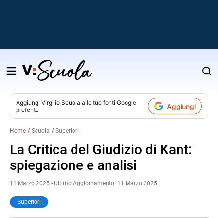
Salta
al
contenuto
Aggiungi
Virgilio Scuola
alle tue fonti Google
Aggiungi
preferite
v
Home
Scuola
Superiori
i
La Critica del Giudizio di Kant:
spiegazione e analisi
11 Marzo 2025 - Ultimo Aggiornamento: 11 Marzo 2025
Superiori