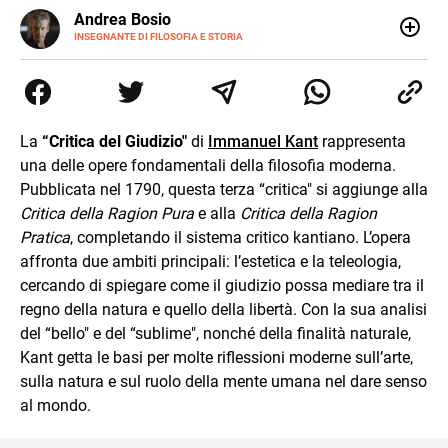
E-
Andrea Bosio
MAIL
INSEGNANTE DI FILOSOFIA E STORIA
Nato a Genova, è cresciuto a Savona. Si è laureato in
Scienze storiche presso l’Università di Genova,
occupandosi di storia della comunicazione scientifica e di
storia della Chiesa. È dottorando presso la Facoltà
valdese di teologia. Per Effatà editrice, ha pubblicato il
La
“Critica del Giudizio"
di
Immanuel Kant
rappresenta
volume Giovani Minzoni terra incognita.
una delle opere fondamentali della filosofia moderna.
Pubblicata nel 1790, questa terza “critica" si aggiunge alla
Critica della Ragion Pura
e alla
Critica della Ragion
Pratica
, completando il sistema critico kantiano. L’opera
affronta due ambiti principali: l’estetica e la teleologia,
cercando di spiegare come il giudizio possa mediare tra il
regno della natura e quello della libertà. Con la sua analisi
del “bello" e del “sublime", nonché della finalità naturale,
Kant getta le basi per molte riflessioni moderne sull’arte,
sulla natura e sul ruolo della mente umana nel dare senso
al mondo.