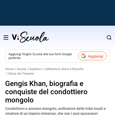
Salta
al
contenuto
Aggiungi
Virgilio Scuola
alle tue fonti Google
Aggiungi
preferite
v
Home
Scuola
Superiori
Letteratura, storia e filosofia
Storia del Trecento
i
Gengis Khan, biografia e
conquiste del condottiero
mongolo
Condottiero e sovrano mongolo, unificatore delle tribù locali e
creatore di un impero immenso, che con i suoi successori