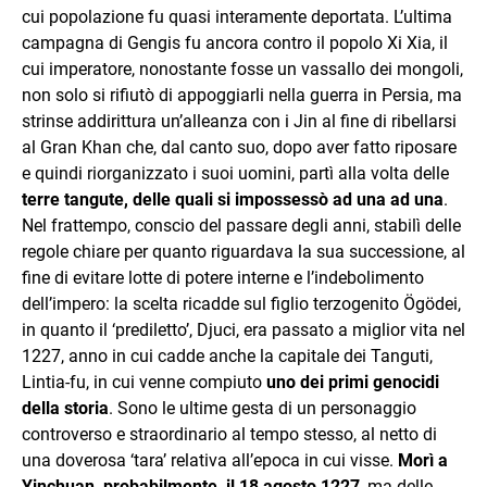
cui popolazione fu quasi interamente deportata. L’ultima
campagna di Gengis fu ancora contro il popolo Xi Xia, il
cui imperatore, nonostante fosse un vassallo dei mongoli,
non solo si rifiutò di appoggiarli nella guerra in Persia, ma
strinse addirittura un’alleanza con i Jin al fine di ribellarsi
al Gran Khan che, dal canto suo, dopo aver fatto riposare
e quindi riorganizzato i suoi uomini, partì alla volta delle
terre tangute, delle quali si impossessò ad una ad una
.
Nel frattempo, conscio del passare degli anni, stabilì delle
regole chiare per quanto riguardava la sua successione, al
fine di evitare lotte di potere interne e l’indebolimento
dell’impero: la scelta ricadde sul figlio terzogenito Ögödei,
in quanto il ‘prediletto’, Djuci, era passato a miglior vita nel
1227, anno in cui cadde anche la capitale dei Tanguti,
Lintia-fu, in cui venne compiuto
uno dei primi genocidi
della storia
. Sono le ultime gesta di un personaggio
controverso e straordinario al tempo stesso, al netto di
una doverosa ‘tara’ relativa all’epoca in cui visse.
Morì a
Yinchuan, probabilmente, il 18 agosto 1227
, ma delle