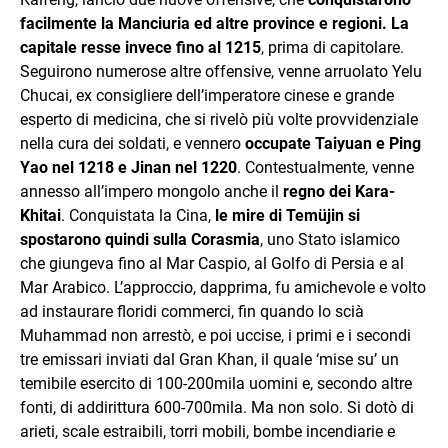
facilmente la Manciuria ed altre province e regioni. La
capitale resse invece fino al 1215
, prima di capitolare.
Seguirono numerose altre offensive, venne arruolato Yelu
Chucai, ex consigliere dell’imperatore cinese e grande
esperto di medicina, che si rivelò più volte provvidenziale
nella cura dei soldati, e vennero
occupate Taiyuan e Ping
Yao nel 1218 e Jinan nel 1220
. Contestualmente, venne
annesso all’impero mongolo anche il
regno dei Kara-
Khitai
. Conquistata la Cina,
le mire di Temüjin si
spostarono quindi sulla Corasmia
, uno Stato islamico
che giungeva fino al Mar Caspio, al Golfo di Persia e al
Mar Arabico. L’approccio, dapprima, fu amichevole e volto
ad instaurare floridi commerci, fin quando lo scià
Muhammad non arrestò, e poi uccise, i primi e i secondi
tre emissari inviati dal Gran Khan, il quale ‘mise su’ un
temibile esercito di 100-200mila uomini e, secondo altre
fonti, di addirittura 600-700mila. Ma non solo. Si dotò di
arieti, scale estraibili, torri mobili, bombe incendiarie e