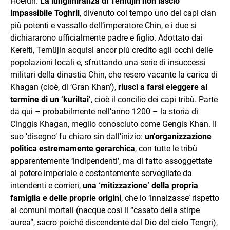
Hoelun.
La lungimiranza di Temujin non lasciò
impassibile Toghril
, divenuto col tempo uno dei capi clan
più potenti e vassallo dell’imperatore Chin, e i due si
dichiararono ufficialmente padre e figlio. Adottato dai
Kereiti, Temüjin acquisì ancor più credito agli occhi delle
popolazioni locali e, sfruttando una serie di insuccessi
militari della dinastia Chin, che resero vacante la carica di
Khagan (cioè, di ‘Gran Khan’),
riuscì a farsi eleggere al
termine di un ‘kuriltai’
, cioè il concilio dei capi tribù. Parte
da qui – probabilmente nell’anno 1200 – la storia di
Cinggis Khagan, meglio conosciuto come Gengis Khan. Il
suo ‘disegno’ fu chiaro sin dall’inizio:
un’organizzazione
politica estremamente gerarchica
, con tutte le tribù
apparentemente ‘indipendenti’, ma di fatto assoggettate
al potere imperiale e costantemente sorvegliate da
intendenti e corrieri,
una ‘mitizzazione’ della propria
famiglia e delle proprie origini
, che lo ‘innalzasse’ rispetto
ai comuni mortali (nacque così il “casato della stirpe
aurea”, sacro poiché discendente dal Dio del cielo Tengri),