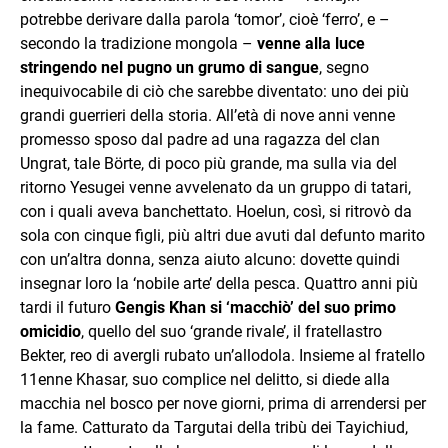
potrebbe derivare dalla parola ‘tomor’, cioè ‘ferro’, e –
secondo la tradizione mongola –
venne alla luce
stringendo nel pugno un grumo di sangue
, segno
inequivocabile di ciò che sarebbe diventato: uno dei più
grandi guerrieri della storia. All’età di nove anni venne
promesso sposo dal padre ad una ragazza del clan
Ungrat, tale Börte, di poco più grande, ma sulla via del
ritorno Yesugei venne avvelenato da un gruppo di tatari,
con i quali aveva banchettato. Hoelun, così, si ritrovò da
sola con cinque figli, più altri due avuti dal defunto marito
con un’altra donna, senza aiuto alcuno: dovette quindi
insegnar loro la ‘nobile arte’ della pesca. Quattro anni più
tardi il futuro
Gengis Khan si ‘macchiò’ del suo primo
omicidio
, quello del suo ‘grande rivale’, il fratellastro
Bekter, reo di avergli rubato un’allodola. Insieme al fratello
11enne Khasar, suo complice nel delitto, si diede alla
macchia nel bosco per nove giorni, prima di arrendersi per
la fame. Catturato da Targutai della tribù dei Tayichiud,