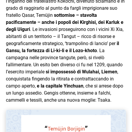
l’inganno del fratellastro Kokochi, divenuto sciamano e in
grado di raggirarlo al punto da fargli imprigionare suo
fratello Qasar, Temüjin
sottomise – stavolta
pacificamente – anche i popoli dei Kirghisi, dei Karluk e
degli Uiguri
. Le invasioni proseguirono con i vicini Xi Xia,
abitanti di un territorio – il Tangut – ricco di risorse e
geograficamente strategico, ‘trampolino di lancio’ per
il
Gansu, la fortezza di Li-ki-li e il Lozo-khoto
. La
campagna nelle province tangute, però, si rivelò
fallimentare. Un esito ben diverso ci fu nel 1209, quando
l’esercito imperiale
si impossessò di Wulahai, Liemen
,
conquistata fingendo la ritirata e contrattaccando in
campo aperto,
e la capitale Yinchuan
, che si arrese dopo
un lungo assedio. Gengis ottenne, insieme a falchi,
cammelli e tessili, anche una nuova moglie: Tsaka.