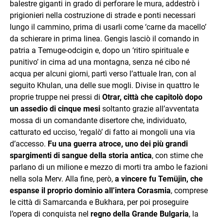
balestre giganti in grado di perforare le mura, addestrò i
prigionieri nella costruzione di strade e ponti necessari
lungo il cammino, prima di usarli come ‘carne da macello’
da schierare in prima linea. Gengis lasciò il comando in
patria a Temuge-odcigin e, dopo un ‘ritiro spirituale e
punitivo’ in cima ad una montagna, senza né cibo né
acqua per alcuni giorni, partì verso l’attuale Iran, con al
seguito Khulan, una delle sue mogli. Divise in quattro le
proprie truppe nei pressi di
Otrar, città che capitolò dopo
un assedio di cinque mesi
soltanto grazie all’avventata
mossa di un comandante disertore che, individuato,
catturato ed ucciso, ‘regalò’ di fatto ai mongoli una via
d’accesso.
Fu una guerra atroce, uno dei più grandi
spargimenti di sangue della storia antica
, con stime che
parlano di un milione e mezzo di morti tra ambo le fazioni
nella sola Merv. Alla fine, però,
a vincere fu Temüjin, che
espanse il proprio dominio all’intera Corasmia
, comprese
le città di Samarcanda e Bukhara, per poi proseguire
l’opera di conquista nel
regno della Grande Bulgaria
, la