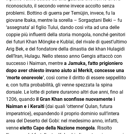
riconosciuto, il secondo venne invece accolto senza
problemi. Bottino di guerra per Temüjin, invece, fu la
giovane Ibaka, mentre la sorella – Sorgaqtani Beki – fu
‘assegnata’ al figlio Tului, dando così vita ad una delle
coppie più influenti della storia mongola, nonché genitori
dei futuri Khan Möngke e Kublaï, del rivale di quest’ultimo
Arig Bek, e del fondatore della dinastia dei khan Hulagidi
dell’Iran, Hulagu. Nello stesso anno Gengis attaccò con
successo i Naiman, mentre
a Jamuka, fatto prigioniero
dopo aver chiesto invano aiuto ai Merkit, concesse una
‘morte onorevole’
, così come il diritto di essere seppellito
e, con tutta probabilità, gli venne spezzata la spina
dorsale. Le lotte di potere durarono altri due anni, fino al
1206, quando
il Gran Khan sconfisse nuovamente i
Naiman e i Keraiti
(dai quali ‘ottenne’ Qulan, futura
imperatrice), espandendo il proprio dominio sull’intera
area del Deserto del Gobi: nel medesimo anno, infatti,
venne
eletto Capo della Nazione mongola
. Risolto