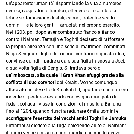
un’apparente ‘umanità’, risparmiando la vita a numerosi
nemici, cospiratori e traditori, ottenendo in cambio la
totale sottomissione di abili, capaci, potenti e scaltri
uomini – e le loro genti – arruolati nel proprio esercito.
Nel 1203, poi, dopo aver combattuto fianco a fianco
contro i Naiman, Temüjin e Toghril decisero di rafforzare
la propria alleanza con una serie di matrimoni combinati.
Nilqa Senggum, figlio di Toghrul, contrario a questa idea,
convinse quindi il padre a dare sua figlia in sposa a Joci,
a sua volta figlia di Gengis. Si trattava però di
un’imboscata, alla quale il Gran Khan sfuggì grazie alla
soffiata di due servitori
dei Keraiti. Venne comunque
attaccato nel deserto di Kalakalzhit, riportando un numero
ingente di perdite e restando con esiguo manipolo di
fedeli, coi quali visse in condizioni di miseria a Baljuna
fino al 1204, quando riuscì a radunare 6mila uomini e
sconfiggere l’esercito dei vecchi amici Toghril e Jamuka
.
Entrambi si diedero alla fuga chiedendo aiuto ai Naiman:
il primo venne ucciso da una guardia che non lo aveva