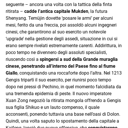
seguente – ancora una volta con la tattica della finta
ritirata –
cadde l’antica capitale Mukden
, la futura
Shenyang. Temüjin dovette ‘posare le armi’ per alcuni
mesi, ferito da una freccia, poi assoldò alcuni ingegneri
cinesi, che garantirono al suo esercito un notevole
‘upgrade’ nella gestione degli assedi, situazione in cui si
erano sempre rivelati estremamente carenti. Addirittura, in
poco tempo ne divennero degli assoluti specialisti,
riuscendo così a
spingersi a sud della Grande muraglia
cinese, penetrando all’interno del Paese fino al fiume
Giallo
, conquistando una roccaforte dopo l’altra. Nel 1213
Gengis tripartì il suo esercito, per riunirsi poco tempo
dopo nei pressi di Pechino, in quel momento falcidiata da
una tremenda epidemia di peste. Il nuovo imperatore
Xuan Zong negoziò la ritirata mongola offrendo a Gengis
sua figlia Shikuo e un lauto compenso, il quale
acconsentì, ponendo tuttavia una base nell’oasi di Dolon.
Quindi, una volta saputo lo spostamento della capitale a
Kaifeng, lanciò due nuove offensive, che
conquistarono