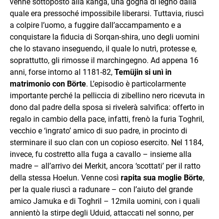
venne sottoposto alla kanga, una gogna di legno dalla
quale era pressoché impossibile liberarsi. Tuttavia, riuscì
a colpire l’uomo, a fuggire dall’accampamento e a
conquistare la fiducia di Sorqan-shira, uno degli uomini
che lo stavano inseguendo, il quale lo nutrì, protesse e,
soprattutto, gli rimosse il marchingegno. Ad appena 16
anni, forse intorno al 1181-82,
Temüjin si unì in
matrimonio con Börte
. L’episodio è particolarmente
importante perché la pelliccia di zibellino nero ricevuta in
dono dal padre della sposa si rivelerà salvifica: offerto in
regalo in cambio della pace, infatti, frenò la furia Toghril,
vecchio e ‘ingrato’ amico di suo padre, in procinto di
sterminare il suo clan con un copioso esercito. Nel 1184,
invece, fu costretto alla fuga a cavallo – insieme alla
madre – all’arrivo dei Merkit, ancora ‘scottati’ per il ratto
della stessa Hoelun. Venne così
rapita sua moglie Börte
,
per la quale riuscì a radunare – con l’aiuto del grande
amico Jamuka e di Toghril – 12mila uomini, con i quali
annientò la stirpe degli Uduid, attaccati nel sonno, per