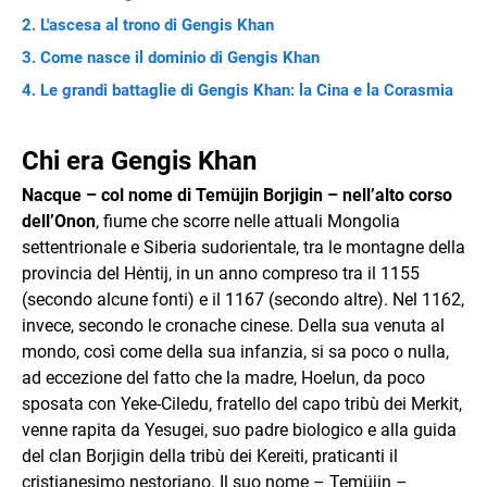
L'ascesa al trono di Gengis Khan
Come nasce il dominio di Gengis Khan
Le grandi battaglie di Gengis Khan: la Cina e la Corasmia
Chi era Gengis Khan
Nacque – col nome di Temüjin Borjigin – nell’alto corso
dell’Onon
, fiume che scorre nelle attuali Mongolia
settentrionale e Siberia sudorientale, tra le montagne della
provincia del Hėntij, in un anno compreso tra il 1155
(secondo alcune fonti) e il 1167 (secondo altre). Nel 1162,
invece, secondo le cronache cinese. Della sua venuta al
mondo, così come della sua infanzia, si sa poco o nulla,
ad eccezione del fatto che la madre, Hoelun, da poco
sposata con Yeke-Ciledu, fratello del capo tribù dei Merkit,
venne rapita da Yesugei, suo padre biologico e alla guida
del clan Borjigin della tribù dei Kereiti, praticanti il
cristianesimo nestoriano. Il suo nome – Temüjin –