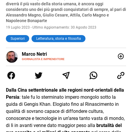
diverrà il più vasto della storia umana, è ancora oggi
considerato uno dei più grandi conquistatori di sempre, al pari di
Alessandro Magno, Giulio Cesare, Attila, Carlo Magno e
Napoleone Bonaparte
19 Luglio 2023 - Ultimo Aggiornamento: 30 Agosto 2023
Superiori
Letteratura, storia e filosofia
E-
Marco Netri
MAIL
GIORNALISTA E IMPRENDITORE
Ho iniziato a scrivere da giovanissimo e ne ho fatto il mio
lavoro. Dopo la laurea in Scienze Politiche e il Master in
Giornalismo conseguiti alla Luiss, ho associato la
passione per la scrittura a quello per lo studio
dedicandomi per anni al lavoro di ricercatore. Oggi sono
Dalla Cina settentrionale alle regioni nord-orientali della
imprenditore di me stesso.
Persia
: tale fu lo sterminato impero mongolo sotto la
guida di Gengis Khan. Elogiato fino al Rinascimento in
qualità di sovrano capace di diffondere cultura,
conoscenze e tecnologie in un’area tanto vasta di mondo,
di lì in avanti venne dato maggior peso alla
brutalità del