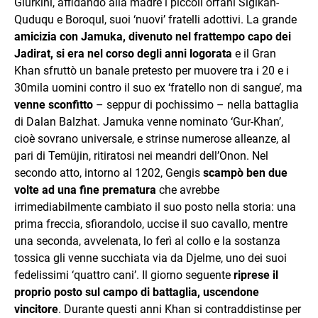
Giurkini, affidando alla madre i piccoli orfani Sigikan-
Quduqu e Boroqul, suoi ‘nuovi’ fratelli adottivi. La grande
amicizia con Jamuka, divenuto nel frattempo capo dei
Jadirat, si era nel corso degli anni logorata
e il Gran
Khan sfruttò un banale pretesto per muovere tra i 20 e i
30mila uomini contro il suo ex ‘fratello non di sangue’, ma
venne sconfitto
– seppur di pochissimo – nella battaglia
di Dalan Balzhat. Jamuka venne nominato ‘Gur-Khan’,
cioè sovrano universale, e strinse numerose alleanze, al
pari di Temüjin, ritiratosi nei meandri dell’Onon. Nel
secondo atto, intorno al 1202, Gengis
scampò ben due
volte ad una fine prematura
che avrebbe
irrimediabilmente cambiato il suo posto nella storia: una
prima freccia, sfiorandolo, uccise il suo cavallo, mentre
una seconda, avvelenata, lo ferì al collo e la sostanza
tossica gli venne succhiata via da Djelme, uno dei suoi
fedelissimi ‘quattro cani’. Il giorno seguente
riprese il
proprio posto sul campo di battaglia, uscendone
vincitore
. Durante questi anni Khan si contraddistinse per