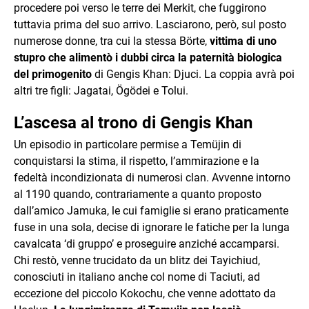
procedere poi verso le terre dei Merkit, che fuggirono
tuttavia prima del suo arrivo. Lasciarono, però, sul posto
numerose donne, tra cui la stessa Börte,
vittima di uno
stupro che alimentò i dubbi circa la paternità biologica
del primogenito
di Gengis Khan: Djuci. La coppia avrà poi
altri tre figli: Jagatai, Ögödei e Tolui.
L’ascesa al trono di Gengis Khan
Un episodio in particolare permise a Temüjin di
conquistarsi la stima, il rispetto, l’ammirazione e la
fedeltà incondizionata di numerosi clan. Avvenne intorno
al 1190 quando, contrariamente a quanto proposto
dall’amico Jamuka, le cui famiglie si erano praticamente
fuse in una sola, decise di ignorare le fatiche per la lunga
cavalcata ‘di gruppo’ e proseguire anziché accamparsi.
Chi restò, venne trucidato da un blitz dei Tayichiud,
conosciuti in italiano anche col nome di Taciuti, ad
eccezione del piccolo Kokochu, che venne adottato da