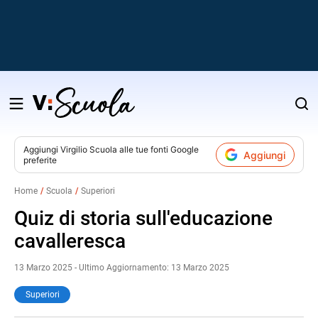
Salta
al
contenuto
Aggiungi
Virgilio Scuola
alle tue fonti Google
Aggiungi
preferite
v
Home
Scuola
Superiori
i
Quiz di storia sull'educazione
cavalleresca
13 Marzo 2025 - Ultimo Aggiornamento: 13 Marzo 2025
Superiori