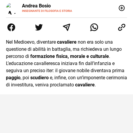
E-
Andrea Bosio
MAIL
INSEGNANTE DI FILOSOFIA E STORIA
Nato a Genova, è cresciuto a Savona. Si è laureato in
Scienze storiche presso l’Università di Genova,
occupandosi di storia della comunicazione scientifica e di
storia della Chiesa. È dottorando presso la Facoltà
valdese di teologia. Per Effatà editrice, ha pubblicato il
Nel Medioevo, diventare
cavaliere
non era solo una
volume Giovani Minzoni terra incognita.
questione di abilità in battaglia, ma richiedeva un lungo
percorso di
formazione fisica, morale e culturale
.
L’educazione cavalleresca iniziava fin dall’infanzia e
seguiva un preciso iter: il giovane nobile diventava prima
paggio
, poi
scudiero
e, infine, con un’imponente cerimonia
di investitura, veniva proclamato
cavaliere
.