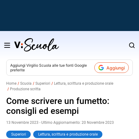
Salta
al
contenuto
Aggiungi
Virgilio Scuola
alle tue fonti Google
Aggiungi
preferite
v
Home
Scuola
Superiori
Lettura, scrittura e produzione orale
Produzione scritta
i
Come scrivere un fumetto:
consigli ed esempi
13 Novembre 2023 - Ultimo Aggiornamento: 20 Novembre 2023
Superiori
Lettura, scrittura e produzione orale