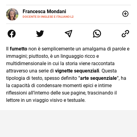
LINKEDIN
Francesca Mondani
INSTAGRAM
DOCENTE DI INGLESE E ITALIANO L2
Specializzata in pedagogia e didattica dell’italiano e
dell’inglese, insegno ad adolescenti e adulti nella scuola
secondaria di secondo grado. Mi occupo inoltre di
traduzioni, SEO Onsite e contenuti per il web. Amo i saggi
storici, la cucina e la mia Honda CBF500. Non ho il dono
Il
fumetto
non è semplicemente un amalgama di parole e
della sintesi.
immagini; piuttosto, è un linguaggio ricco e
multidimensionale in cui la storia viene raccontata
attraverso una serie di
vignette sequenziali
. Questa
tipologia di testo, spesso definito “
arte sequenziale
“, ha
la capacità di condensare momenti epici e intime
riflessioni all’interno delle sue pagine, trascinando il
lettore in un viaggio visivo e testuale.