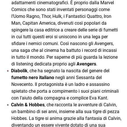
adattamenti cinematografici. È proprio dalla Marvel
Comics che sono stati inventati personaggi come
l’Uomo Ragno, Thor, Hulk, i Fantastici Quattro, Iron
Man, Capitan America, divenuti così popolari da
spingere la casa editrice a creare delle serie di fumetti
in cui tutti questi eroi si uniscono in una lega per
sfidare i nemici comuni. Così nascono gli Avengers,
una saga che al cinema ha battuto i record di incassi
in tutto il mondo. Per saperne di più guarda la lezione
di listening dedicata proprio agli
Avengers
.
Diabolik
, che ha segnato la nascita del genere del
fumetto nero italiano
negli anni Sessanta del
Novecento. Il protagonista è un ladro e assassino
spietato che porta a compimento i suoi piani criminali
con l’aiuto della compagna e complice Eva Kant.
Calvin & Hobbes
, che racconta le avventure di Calvin,
un bambino di sei anni, insieme alla sua tigre di pezza
Hobbes. La tigre si anima grazie alla fantasia di Calvin,
diventando un essere vivente dotato di una sua