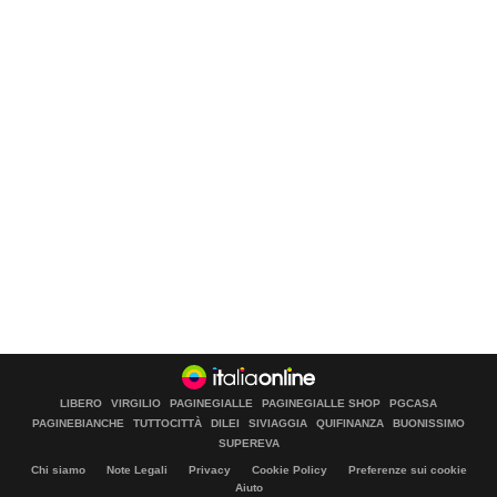
LIBERO
VIRGILIO
PAGINEGIALLE
PAGINEGIALLE SHOP
PGCASA
PAGINEBIANCHE
TUTTOCITTÀ
DILEI
SIVIAGGIA
QUIFINANZA
BUONISSIMO
SUPEREVA
Chi siamo
Note Legali
Privacy
Cookie Policy
Preferenze sui cookie
Aiuto