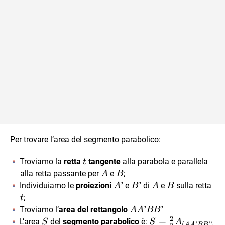
Per trovare l’area del segmento parabolico:
t
Troviamo la
retta
tangente
alla parabola e parallela
t
A
B
alla retta passante per
e
;
A
B
A’
’
B’
’
A
B
t
Individuiamo le
proiezioni
e
di
e
sulla retta
A
B
A
B
;
t
AA’BB’
’
’
Troviamo l’
area del rettangolo
AA
BB
2
S
S=\frac{2}
=
L’area
del
segmento parabolico
è:
S
S
A
(
’
’
)
AA
BB