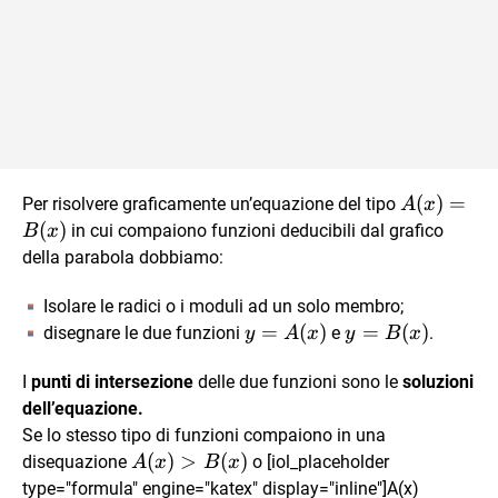
A(x)=B(x
(
)
=
Per risolvere graficamente un’equazione del tipo
A
x
(
)
in cui compaiono funzioni deducibili dal grafico
B
x
della parabola dobbiamo:
Isolare le radici o i moduli ad un solo membro;
y=A(x)
=
(
)
y=B(x)
=
(
)
disegnare le due funzioni
e
.
y
A
x
y
B
x
I
punti di intersezione
delle due funzioni sono le
soluzioni
dell’equazione.
Se lo stesso tipo di funzioni compaiono in una
A(x)>B(x)
(
)
>
(
)
disequazione
o [iol_placeholder
A
x
B
x
type="formula" engine="katex" display="inline"]A(x)