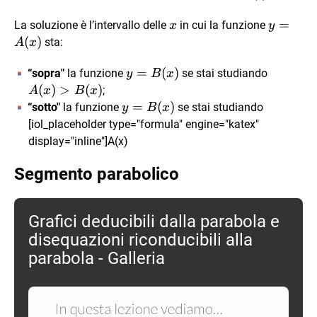
x
y=A(x)
=
La soluzione è l’intervallo delle
in cui la funzione
x
y
(
)
sta:
A
x
y=B(x)
=
(
)
A(x)>B
“sopra"
la funzione
se stai studiando
y
B
x
(
)
>
(
)
;
A
x
B
x
y=B(x)
=
(
)
“sotto"
la funzione
se stai studiando
y
B
x
[iol_placeholder type="formula" engine="katex"
display="inline"]A(x)
Segmento parabolico
Grafici deducibili dalla parabola e
disequazioni riconducibili alla
parabola - Galleria