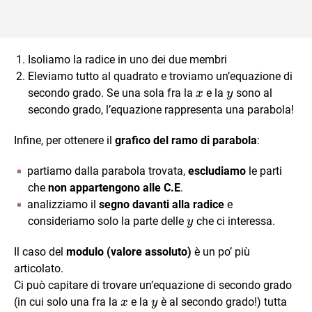
Isoliamo la radice in uno dei due membri
Eleviamo tutto al quadrato e troviamo un’equazione di
x
y
secondo grado. Se una sola fra la
e la
sono al
x
y
secondo grado, l’equazione rappresenta una parabola!
Infine, per ottenere il
grafico del ramo di parabola
:
partiamo dalla parabola trovata,
escludiamo
le parti
che
non appartengono alle C.E
.
analizziamo il
segno davanti alla radice
e
y
consideriamo solo la parte delle
che ci interessa.
y
Il caso del
modulo (valore assoluto)
è un po’ più
articolato.
Ci può capitare di trovare un’equazione di secondo grado
x
y
(in cui solo una fra la
e la
è al secondo grado!) tutta
x
y