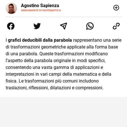
E-
Agostino Sapienza
MAIL
LINKEDIN
INSEGNANTE DI MATEMATICA
Sono nato a Reggio Calabria il 07/10/85. Mi sono
diplomato nel 2005 all'Istituto Magistrale Statale
Tommaso Gulli. Ho conseguito la laurea triennale in
Relazioni Internazionali a Messina e in Economia
Internazionale a Padova. Dopo un pò di anni negli studi
I
grafici deducibili dalla parabola
rappresentano una serie
commercialisti sono stato chiamato per una supplenza
di trasformazioni geometriche applicate alla forma base
covid nella classe di insegnamento A47. Ho poi
conseguito l'abilitazione a Trieste nel sostegno e sono
di una parabola. Queste trasformazioni modificano
entrato di ruolo nel 2023
l’aspetto della parabola originale in modi specifici,
consentendo una vasta gamma di applicazioni e
interpretazioni in vari campi della matematica e della
fisica. Le trasformazioni più comuni includono
traslazioni, riflessioni, dilatazioni e compressioni.