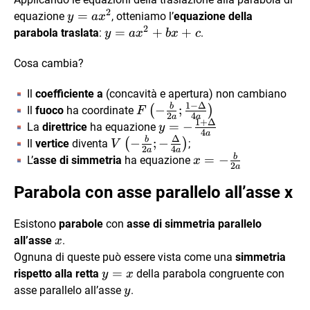
2
y=ax^2
=
equazione
, otteniamo l’
equazione della
y
a
x
2
y=ax^2+bx+c
=
+
+
parabola traslata
:
.
y
a
x
b
x
c
Cosa cambia?
Il
coefficiente a
(concavità e apertura) non cambiano
1
−
Δ
b
F\left(-
−
;
(
)
Il
fuoco
ha coordinate
F
2
4
a
a
1
+
Δ
\frac{b}
y=-
=
−
La
direttrice
ha equazione
y
4
a
Δ
{2a};
\frac{1+\Delta}
b
V\left(-
−
;
−
(
)
Il
vertice
diventa
;
V
2
4
a
a
\frac{1-
{4a}
\frac{b}
b
x=-
=
−
L’
asse di simmetria
ha equazione
x
2
a
\Delta}
{2a}; -
\frac{b}
{4a}
Parabola con asse parallelo all’asse x
\frac{\Delta}
{2a}
\right)
{4a} \right)
Esistono
parabole
con
asse di simmetria parallelo
x
all’asse
.
x
Ognuna di queste può essere vista come una
simmetria
y=x
=
rispetto alla retta
della parabola congruente con
y
x
y
asse parallelo all’asse
.
y