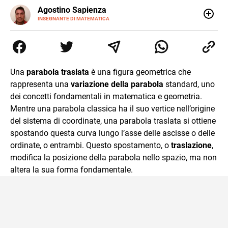
E-
Agostino Sapienza
MAIL
LINKEDIN
INSEGNANTE DI MATEMATICA
Sono nato a Reggio Calabria il 07/10/85. Mi sono
diplomato nel 2005 all'Istituto Magistrale Statale
Tommaso Gulli. Ho conseguito la laurea triennale in
Relazioni Internazionali a Messina e in Economia
Internazionale a Padova. Dopo un pò di anni negli studi
Una
parabola traslata
è una figura geometrica che
commercialisti sono stato chiamato per una supplenza
rappresenta una
variazione della parabola
standard, uno
covid nella classe di insegnamento A47. Ho poi
conseguito l'abilitazione a Trieste nel sostegno e sono
dei concetti fondamentali in matematica e geometria.
entrato di ruolo nel 2023
Mentre una parabola classica ha il suo vertice nell’origine
del sistema di coordinate, una parabola traslata si ottiene
spostando questa curva lungo l’asse delle ascisse o delle
ordinate, o entrambi. Questo spostamento, o
traslazione
,
modifica la posizione della parabola nello spazio, ma non
altera la sua forma fondamentale.