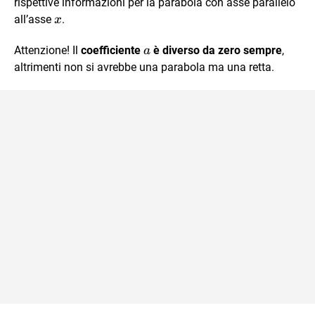
rispettive informazioni per la parabola con asse parallelo
x
all’asse
.
x
a
Attenzione! Il
coefficiente
è diverso da zero sempre
,
a
altrimenti non si avrebbe una parabola ma una retta.