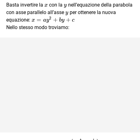
x
y
Basta invertire la
con la
nell’equazione della parabola
x
y
y
con asse parallelo all’asse
per ottenere la nuova
y
2
x=ay^2+by+c
=
+
+
equazione:
x
a
y
b
y
c
Nello stesso modo troviamo: