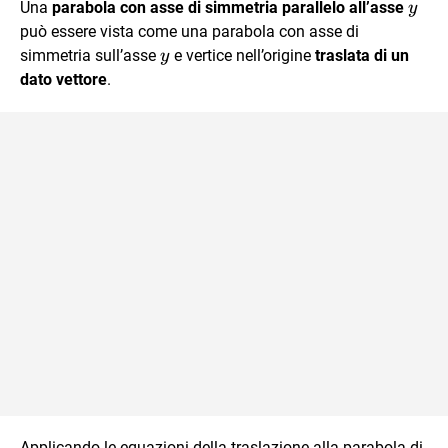
y
Una
parabola con asse di simmetria parallelo all’asse
y
può essere vista come una parabola con asse di
y
simmetria sull’asse
e vertice nell’origine
traslata di un
y
dato vettore
.
Applicando le equazioni della traslazione alla parabola di