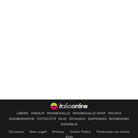
LIBERO
VIRGILIO
PAGINEGIALLE
PAGINEGIALLE SHOP
PGCASA
PAGINEBIANCHE
TUTTOCITTÀ
DILEI
SIVIAGGIA
QUIFINANZA
BUONISSIMO
SUPEREVA
Chi siamo
Note Legali
Privacy
Cookie Policy
Preferenze sui cookie
Aiuto