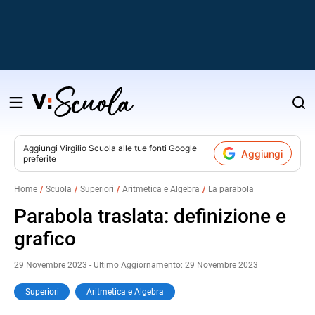
Salta
al
contenuto
Aggiungi
Virgilio Scuola
alle tue fonti Google
Aggiungi
preferite
v
Home
Scuola
Superiori
Aritmetica e Algebra
La parabola
i
Parabola traslata: definizione e
grafico
29 Novembre 2023 - Ultimo Aggiornamento: 29 Novembre 2023
Superiori
Aritmetica e Algebra