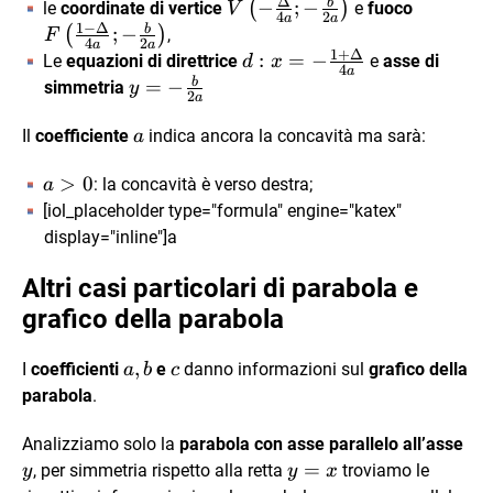
Δ
b
V\left(-
F
−
;
−
(
)
le
coordinate di vertice
e
fuoco
V
4
2
a
a
1
−
Δ
\frac{\Delta}
\left(\fr
b
;
−
(
)
,
F
4
2
a
a
1
+
Δ
{4a}; -
\Delta}
d: x= -
:
=
−
Le
equazioni di direttrice
e
asse di
d
x
4
a
\frac{b}{2a}
-\frac{b
\frac{1+\Delta}
b
y=-
=
−
simmetria
y
2
a
\right)
{2a} \ri
{4a}
\frac{b}
a
{2a}
Il
coefficiente
indica ancora la concavità ma sarà:
a
a>0
>
0
: la concavità è verso destra;
a
[iol_placeholder type="formula" engine="katex"
display="inline"]a
Altri casi particolari di parabola e
grafico della parabola
a,
,
c
I
coefficienti
e
danno informazioni sul
grafico della
a
b
c
b
parabola
.
y
Analizziamo solo la
parabola con asse parallelo all’asse
y=x
=
, per simmetria rispetto alla retta
troviamo le
y
y
x