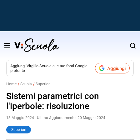
Salta
al
contenuto
Aggiungi
Virgilio Scuola
alle tue fonti Google
Aggiungi
preferite
v
Home
Scuola
Superiori
i
Sistemi parametrici con
l'iperbole: risoluzione
13 Maggio 2024 - Ultimo Aggiornamento: 20 Maggio 2024
Superiori