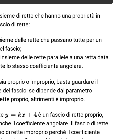
insieme di rette che hanno una proprietà in
cio di rette:
insieme delle rette che passano tutte per un
l fascio;
l’insieme delle rette parallele a una retta data.
te lo stesso coefficiente angolare.
 sia proprio o improprio, basta guardare il
te del fascio: se dipende dal parametro
rette proprio, altrimenti è improprio.
y=kx+4
=
+
4
tte
è un fascio di rette proprio,
y
k
x
y=3x+2k
he il coefficiente angolare. Il fascio di rette
o di rette improprio perché il coefficiente