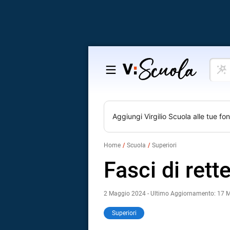
Cosa
Salta
vuoi
al
impar
contenuto
Aggiungi
Virgilio Scuola
alle tue fon
Home
Scuola
Superiori
Fasci di rett
2 Maggio 2024 - Ultimo Aggiornamento: 17 
Superiori