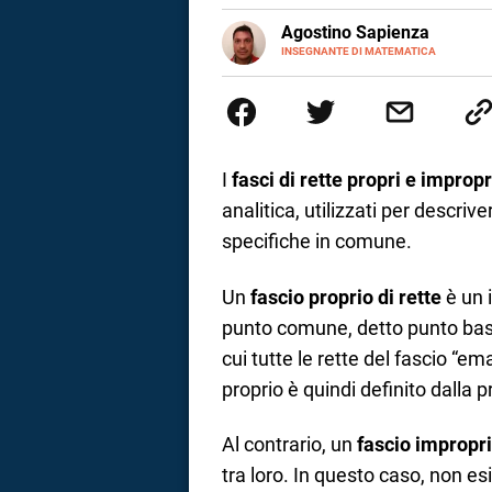
E-
Agostino Sapienza
MAIL
LINKEDIN
INSEGNANTE DI MATEMATICA
Sono nato a Reggio Calabria il 
Magistrale Statale Tommaso Gull
Internazionali a Messina e in 
studi commercialisti sono stat
insegnamento A47. Ho poi conseg
di ruolo nel 2023
I
fasci di rette propri e impropr
analitica, utilizzati per descriv
specifiche in comune.
Un
fascio proprio di rette
è un 
punto comune, detto punto base
cui tutte le rette del fascio “ema
proprio è quindi definito dalla 
i
Al contrario, un
fascio impropri
tra loro. In questo caso, non esi
tografico