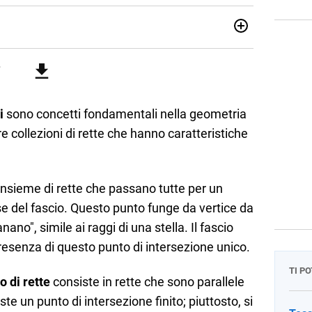
07/10/85. Mi sono diplomato nel 2005 all'Istituto
i. Ho conseguito la laurea triennale in Relazioni
Economia Internazionale a Padova. Dopo un pò di anni negli
o chiamato per una supplenza covid nella classe di
uito l'abilitazione a Trieste nel sostegno e sono entrato
i
sono concetti fondamentali nella geometria
ere collezioni di rette che hanno caratteristiche
insieme di rette che passano tutte per un
 del fascio. Questo punto funge da vertice da
nano", simile ai raggi di una stella. Il fascio
presenza di questo punto di intersezione unico.
TI P
o di rette
consiste in rette che sono parallele
ste un punto di intersezione finito; piuttosto, si