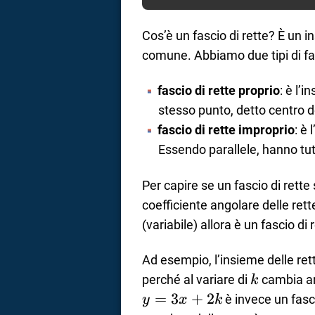
Cos’è un fascio di rette? È un 
comune. Abbiamo due tipi di fas
fascio di rette proprio
: è l’
stesso punto, detto centro de
fascio di rette improprio
: è 
Essendo parallele, hanno tut
Per capire se un fascio di rette
coefficiente angolare delle ret
(variabile) allora è un fascio di 
Ad esempio, l’insieme delle re
k
perché al variare di
cambia anc
k
=
3
+
2
è invece un fasci
y
x
k