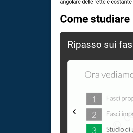
angolare delle rette è costante
Come studiare u
Ripasso sui fasc