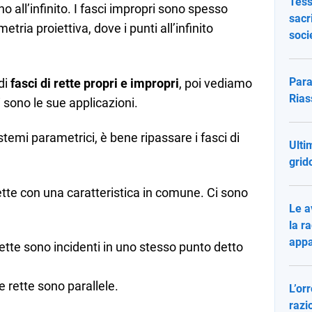
Tess
no all’infinito. I fasci impropri sono spesso
sacri
etria proiettiva, dove i punti all’infinito
soci
Para
di
fasci di rette propri e impropri
, poi vediamo
Rias
 sono le sue applicazioni.
istemi parametrici, è bene ripassare i fasci di
Ulti
grid
 rette con una caratteristica in comune. Ci sono
Le a
la r
app
e rette sono incidenti in uno stesso punto detto
le rette sono parallele.
L’or
razi