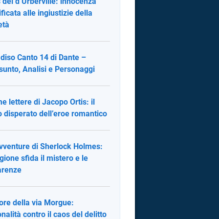
 dei d’Urberville: innocenza
ficata alle ingiustizie della
età
diso Canto 14 di Dante –
sunto, Analisi e Personaggi
me lettere di Jacopo Ortis: il
o disperato dell’eroe romantico
vventure di Sherlock Holmes:
agione sfida il mistero e le
arenze
rore della via Morgue:
onalità contro il caos del delitto