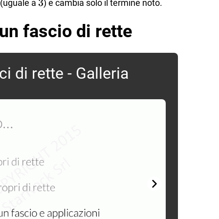
3
3
 (uguale a
) e cambia solo il termine noto.
n fascio di rette
i di rette - Galleria