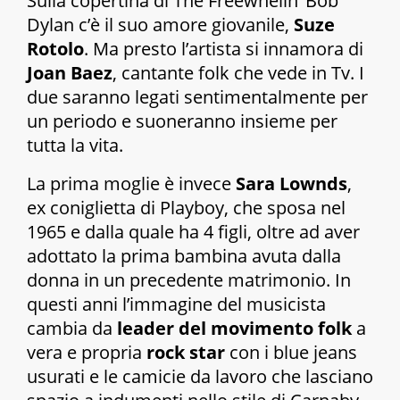
Sulla copertina di
The Freewhelin’ Bob
Dylan
c’è il suo amore giovanile,
Suze
Rotolo
. Ma presto l’artista si innamora di
Joan Baez
, cantante folk che vede in Tv. I
due saranno legati sentimentalmente per
un periodo e suoneranno insieme per
tutta la vita.
La prima moglie è invece
Sara Lownds
,
ex coniglietta di Playboy, che sposa nel
1965 e dalla quale ha 4 figli, oltre ad aver
adottato la prima bambina avuta dalla
donna in un precedente matrimonio. In
questi anni l’immagine del musicista
cambia da
leader del movimento folk
a
vera e propria
rock star
con i blue jeans
usurati e le camicie da lavoro che lasciano