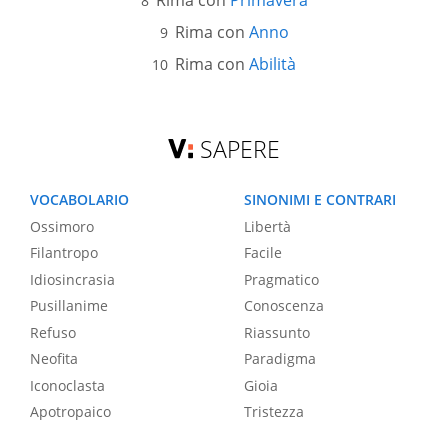
Rima con
Primavera
Rima con
Anno
Rima con
Abilità
SAPERE
VOCABOLARIO
SINONIMI E CONTRARI
Ossimoro
Libertà
Filantropo
Facile
Idiosincrasia
Pragmatico
Pusillanime
Conoscenza
Refuso
Riassunto
Neofita
Paradigma
Iconoclasta
Gioia
Apotropaico
Tristezza