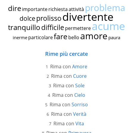
problema
dire
importante
richiesta
attività
divertente
prolisso
dolce
acume
tranquillo
difficile
permettere
amore
fare
particolare
bello
inerme
paura
Rime più cercate
Rima con
Amore
Rima con
Cuore
Rima con
Sole
Rima con
Cielo
Rima con
Sorriso
Rima con
Verità
Rima con
Vita