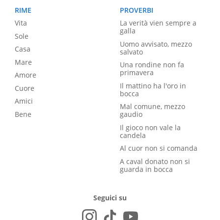
RIME
PROVERBI
Vita
La verità vien sempre a
galla
Sole
Uomo avvisato, mezzo
Casa
salvato
Mare
Una rondine non fa
primavera
Amore
Il mattino ha l'oro in
Cuore
bocca
Amici
Mal comune, mezzo
Bene
gaudio
Il gioco non vale la
candela
Al cuor non si comanda
A caval donato non si
guarda in bocca
Seguici su