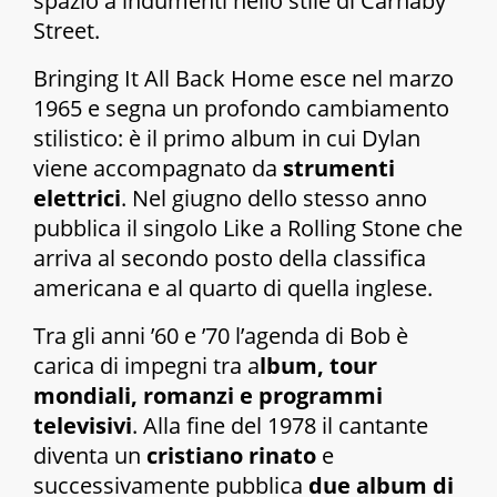
spazio a indumenti nello stile di Carnaby
Street.
Bringing It All Back Home
esce nel marzo
1965 e segna un profondo cambiamento
stilistico: è il primo album in cui Dylan
viene accompagnato da
strumenti
elettrici
. Nel giugno dello stesso anno
pubblica il singolo
Like a Rolling Stone
che
arriva al secondo posto della classifica
americana e al quarto di quella inglese.
Tra gli anni ’60 e ’70 l’agenda di Bob è
carica di impegni tra a
lbum, tour
mondiali, romanzi e programmi
televisivi
. Alla fine del 1978 il cantante
diventa un
cristiano rinato
e
successivamente pubblica
due album di