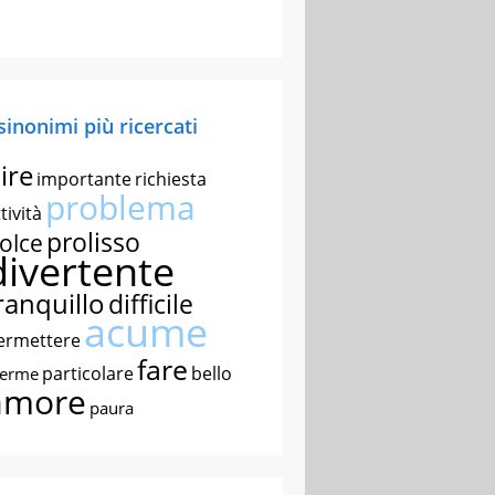
 sinonimi più ricercati
ire
importante
richiesta
problema
tività
prolisso
olce
divertente
ranquillo
difficile
acume
ermettere
fare
particolare
bello
nerme
amore
paura