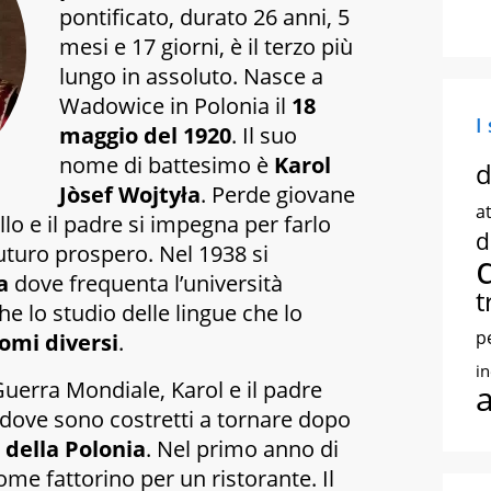
pontificato, durato 26 anni, 5
mesi e 17 giorni, è il terzo più
lungo in assoluto. Nasce a
Wadowice in Polonia il
18
I
maggio del 1920
. Il suo
nome di battesimo è
Karol
d
Jòsef Wojtyła
. Perde giovane
at
ello e il padre si impegna per farlo
d
futuro prospero. Nel 1938 si
a
dove frequenta l’università
t
che lo studio delle lingue che lo
p
iomi diversi
.
i
uerra Mondiale, Karol e il padre
dove sono costretti a tornare dopo
 della Polonia
. Nel primo anno di
ome fattorino per un ristorante. Il