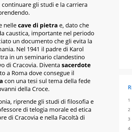
 continuare gli studi e la carriera
aprendendo.
e nelle
cave di pietra
e, dato che
da caustica, importante nel periodo
asciato un documento che gli evita la
nia. Nel 1941 il padre di Karol
tra in un seminario clandestino
ovo di Cracovia. Diventa
sacerdote
ato a Roma dove consegue il
ia
con una tesi sul tema della fede
R
ovanni della Croce.
nia, riprende gli studi di filosofia e
ofessore di telogia morale ed etica
e di Cracovia e nella Facoltà di