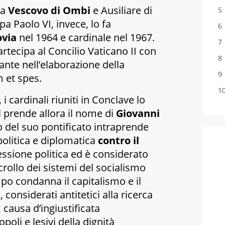
na
Vescovo di Ombi
e Ausiliare di
a Paolo VI, invece, lo fa
ovia
nel 1964 e cardinale nel 1967.
partecipa al Concilio Vaticano II con
nte nell’elaborazione della
 et spes
.
 i cardinali riuniti in Conclave lo
l prende allora il nome di
Giovanni
zio del suo pontificato intraprende
olitica e diplomatica
contro il
essione politica ed è considerato
 crollo dei sistemi del socialismo
mpo condanna il capitalismo e il
considerati antitetici alla ricerca
, causa d’ingiustificata
poli e lesivi della dignità