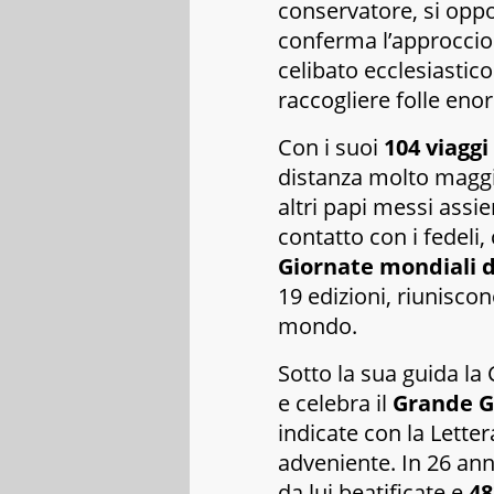
conservatore, si oppon
conferma l’approccio 
celibato ecclesiastic
raccogliere folle enor
Con i suoi
104 viaggi
distanza molto maggio
altri papi messi assi
contatto con i fedeli,
Giornate mondiali d
19 edizioni, riuniscon
mondo.
Sotto la sua guida la 
e celebra il
Grande G
indicate con la
Letter
adveniente
. In 26 an
da lui beatificate e
48