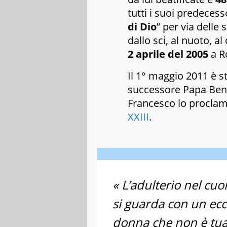
tutti i suoi predeces
di Dio
” per via delle
dallo sci, al nuoto, al
2 aprile del 2005
a Ro
Il 1° maggio 2011 è 
successore Papa Bene
Francesco lo procla
XXIII
.
« L’adulterio nel c
si guarda con un ecc
donna che non è tu