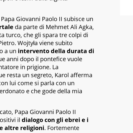
 Papa Giovanni Paolo II subisce un
rtale
da parte di Mehmet Ali Agka,
a turco, che gli spara tre colpi di
Pietro. Wojtyła viene subito
to a un
intervento della durata di
ue anni dopo il pontefice vuole
ntatore in prigione. La
ue resta un segreto, Karol afferma
 con lui come si parla con un
 perdonato e che gode della mia
icato, Papa Giovanni Paolo II
itivi il
dialogo con gli ebrei e i
 altre religioni
. Fortemente