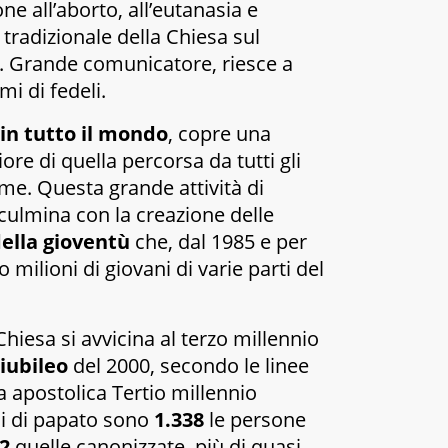
e all’aborto, all’eutanasia e
tradizionale della Chiesa sul
o. Grande comunicatore, riesce a
mi di fedeli.
 in tutto il mondo
, copre una
re di quella percorsa da tutti gli
eme. Questa grande attività di
 culmina con la creazione delle
ella gioventù
che, dal 1985 e per
o milioni di giovani di varie parti del
Chiesa si avvicina al terzo millennio
iubileo
del 2000, secondo le linee
a apostolica Tertio millennio
ni di papato sono
1.338
le persone
2
quelle canonizzate, più di quasi