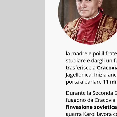
la madre e poi il frat
studiare e dargli un 
trasferisce a
Cracovi
Jagellonica. Inizia an
porta a parlare
11 id
Durante la Seconda G
fuggono da Cracovia 
l’
invasione sovietica
guerra Karol lavora c