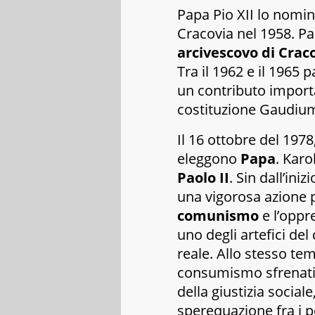
Papa Pio XII lo nomi
Cracovia nel 1958. Pap
arcivescovo di Crac
Tra il 1962 e il 1965 
un contributo importa
costituzione
Gaudium
Il 16 ottobre del 1978,
eleggono
Papa
. Karo
Paolo II
. Sin dall’ini
una vigorosa azione p
comunismo
e l’oppr
uno degli artefici del
reale. Allo stesso te
consumismo sfrenati, 
della giustizia sociale
sperequazione fra i po