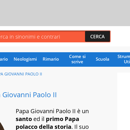
Come si
Strum
ario
Neologismi
Rimario
Scuola
scrive
Uti
A GIOVANNI PAOLO II
 Giovanni Paolo II
Papa Giovanni Paolo II è un
santo
ed il
primo Papa
polacco della storia
. Il suo