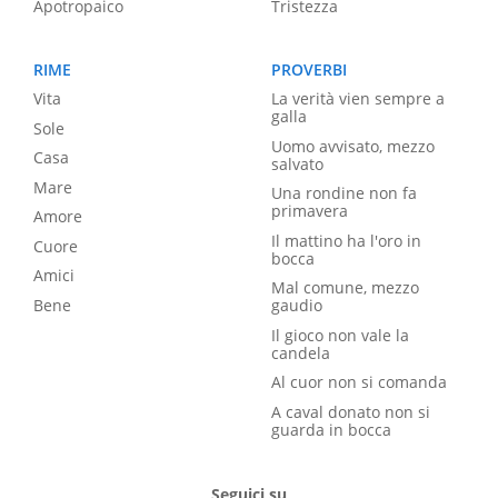
Apotropaico
Tristezza
RIME
PROVERBI
Vita
La verità vien sempre a
galla
Sole
Uomo avvisato, mezzo
Casa
salvato
Mare
Una rondine non fa
primavera
Amore
Il mattino ha l'oro in
Cuore
bocca
Amici
Mal comune, mezzo
Bene
gaudio
Il gioco non vale la
candela
Al cuor non si comanda
A caval donato non si
guarda in bocca
Seguici su