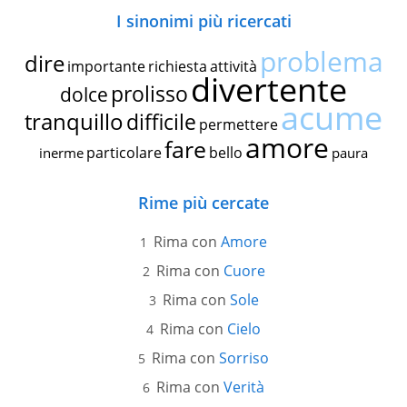
I sinonimi più ricercati
problema
dire
importante
richiesta
attività
divertente
prolisso
dolce
acume
tranquillo
difficile
permettere
amore
fare
particolare
bello
inerme
paura
Rime più cercate
Rima con
Amore
Rima con
Cuore
Rima con
Sole
Rima con
Cielo
Rima con
Sorriso
Rima con
Verità