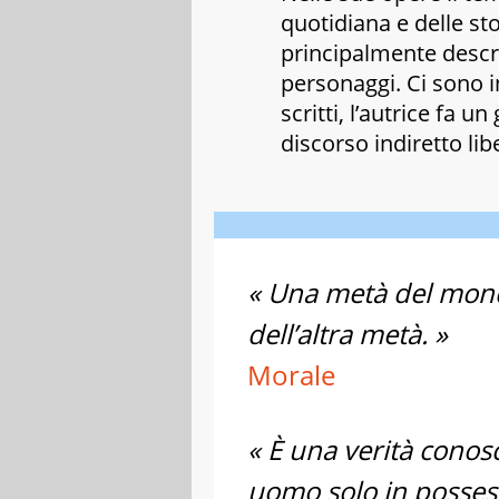
quotidiana e delle st
principalmente descri
personaggi. Ci sono i
scritti, l’autrice fa u
discorso indiretto libe
« Una metà del mondo
dell’altra metà. »
Morale
« È una verità conos
uomo solo in posses