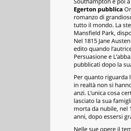
Southampton e poi a
Egerton pubblica
Or
romanzo di grandioso
tutto il mondo. La st
Mansfield Park
, disp
Nel 1815 Jane Austen
edito quando l’autrice
Persuasione
e
L’abba
pubblicati dopo la s
Per quanto riguarda 
in realtà non si hann
anzi. L’unica cosa ce
lasciato la sua famigl
morta da nubile, nel 1
anni, dopo essersi 
Nelle sue opere il tem