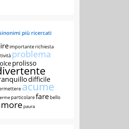
 sinonimi più ricercati
ire
importante
richiesta
problema
tività
prolisso
olce
divertente
ranquillo
difficile
acume
ermettere
fare
particolare
bello
nerme
amore
paura