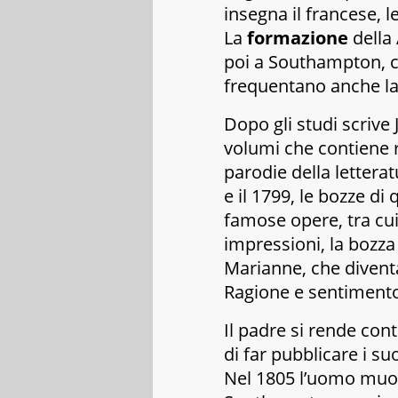
insegna il francese, le
La
formazione
della
poi a Southampton, co
frequentano anche la
Dopo gli studi scrive
volumi che contiene r
parodie della letteratu
e il 1799, le bozze di
famose opere, tra cu
impressioni
, la bozza
Marianne
, che diven
Ragione e sentiment
Il padre si rende conto
di far pubblicare i s
Nel 1805 l’uomo muore