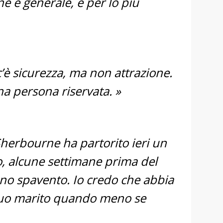
 è generale, è per lo più
c’è sicurezza, ma non attrazione.
a persona riservata. »
 Sherbourne ha partorito ieri un
 alcune settimane prima del
 uno spavento. Io credo che abbia
 suo marito quando meno se