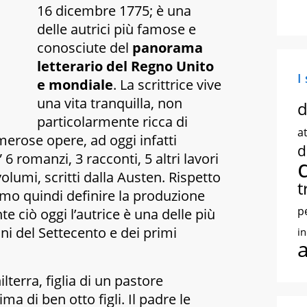
16 dicembre 1775; è una
delle autrici più famose e
conosciute del
panorama
letterario del Regno Unito
I
e mondiale
. La scrittrice vive
una vita tranquilla, non
d
particolarmente ricca di
at
merose opere, ad oggi infatti
d
 romanzi, 3 racconti, 5 altri lavori
volumi, scritti dalla Austen. Rispetto
t
iamo quindi definire la produzione
p
 ciò oggi l’autrice è una delle più
nni del Settecento e dei primi
i
lterra, figlia di un pastore
ma di ben otto figli. Il padre le