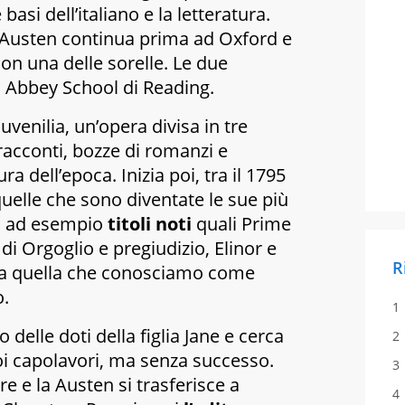
 basi dell’italiano e la letteratura.
 Austen continua prima ad Oxford e
n una delle sorelle. Le due
 Abbey School di Reading.
Juvenilia
, un’opera divisa in tre
acconti, bozze di romanzi e
ra dell’epoca. Inizia poi, tra il 1795
 quelle che sono diventate le sue più
i ad esempio
titoli noti
quali
Prime
 di
Orgoglio e pregiudizio
,
Elinor e
R
ta quella che conosciamo come
o.
 delle doti della figlia Jane e cerca
uoi capolavori, ma senza successo.
 e la Austen si trasferisce a