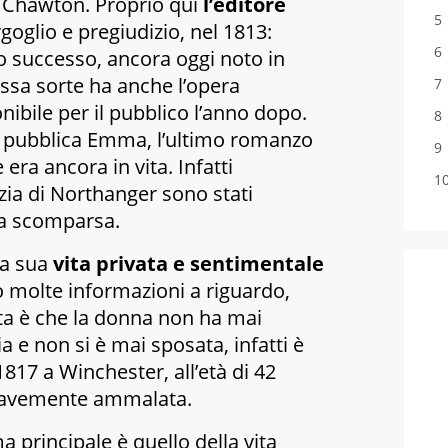
 Chawton. Proprio qui
l’editore
goglio e pregiudizio
, nel 1813:
 successo, ancora oggi noto in
essa sorte ha anche l’opera
onibile per il pubblico l’anno dopo.
 pubblica
Emma
, l’ultimo romanzo
 era ancora in vita. Infatti
zia di Northanger
sono stati
ua scomparsa.
la sua
vita privata e sentimentale
o molte informazioni a riguardo,
rta è che la donna non ha mai
ia e non si è mai sposata, infatti è
817 a Winchester, all’età di 42
gravemente ammalata.
a principale è quello della vita