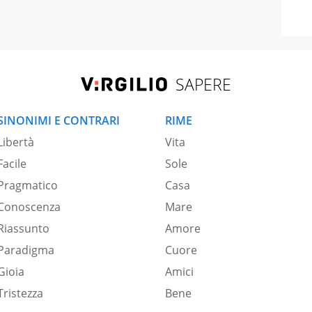
SAPERE
SINONIMI E CONTRARI
RIME
Libertà
Vita
Facile
Sole
Pragmatico
Casa
Conoscenza
Mare
Riassunto
Amore
Paradigma
Cuore
Gioia
Amici
Tristezza
Bene