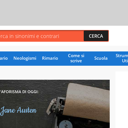
Come si
Strum
ario
Neologismi
Rimario
Scuola
scrive
Uti
L'AFORISMA DI OGGI:
Jane Austen