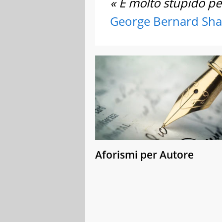
« È molto stupido per
George Bernard Sh
Aforismi per Autore