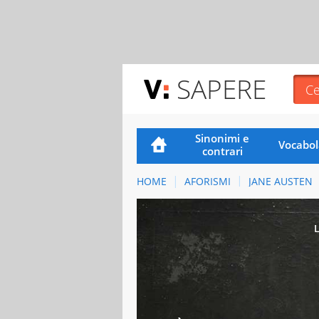
SAPERE
Sinonimi e
Vocabol
contrari
HOME
AFORISMI
JANE AUSTEN