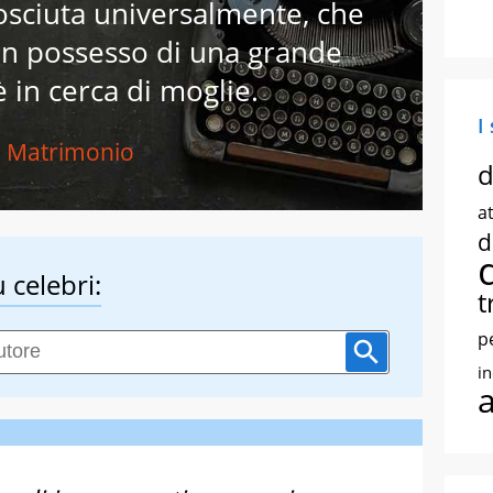
osciuta universalmente, che
n possesso di una grande
 in cerca di moglie.
I
Matrimonio
d
at
d
 celebri:
t
p
i