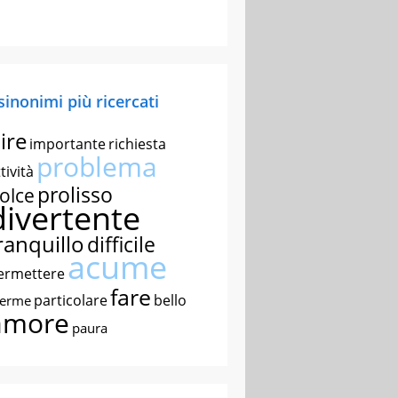
 sinonimi più ricercati
ire
importante
richiesta
problema
tività
prolisso
olce
divertente
ranquillo
difficile
acume
ermettere
fare
particolare
bello
nerme
amore
paura