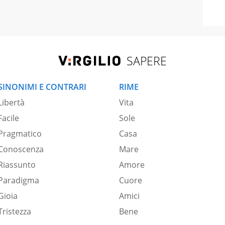
SAPERE
SINONIMI E CONTRARI
RIME
Libertà
Vita
Facile
Sole
Pragmatico
Casa
Conoscenza
Mare
Riassunto
Amore
Paradigma
Cuore
Gioia
Amici
Tristezza
Bene