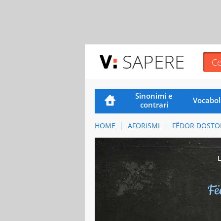
SAPERE
Sinonimi e
Vocabol
contrari
HOME
AFORISMI
FËDOR DOSTOE
Fë