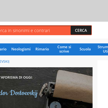
Come si
Strum
ario
Neologismi
Rimario
Scuola
scrive
Uti
VSKIJ
L'AFORISMA DI OGGI:
dor Dostoevskij