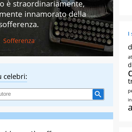
mo è straordinariamente,
mente innamorato della
sofferenza.
I
Sofferenza
d
at
d
 celebri:
t
p
i