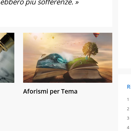
 ebbero più sofferenze. »
R
Aforismi per Tema