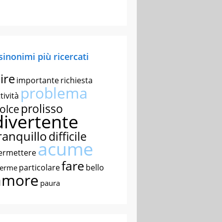
 sinonimi più ricercati
ire
importante
richiesta
problema
tività
prolisso
olce
divertente
ranquillo
difficile
acume
ermettere
fare
particolare
bello
nerme
amore
paura