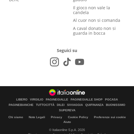
Il gioco non vale la
candela
Al cuor non si comanda
A caval donato non si
guarda in bocca
Seguici su
LIBERO
VIRGILIO
PAGINEGIALLE
PAGINEGIALLE SHOP
PGCASA
PAGINEBIANCHE
TUTTOCITTÀ
DILEI
SIVIAGGIA
QUIFINANZA
BUONISSIMO
SUPEREVA
Chi siamo
Note Legali
Privacy
Cookie Policy
Preferenze sui cookie
Aiuto
© Italiaonline S.p.A. 2026