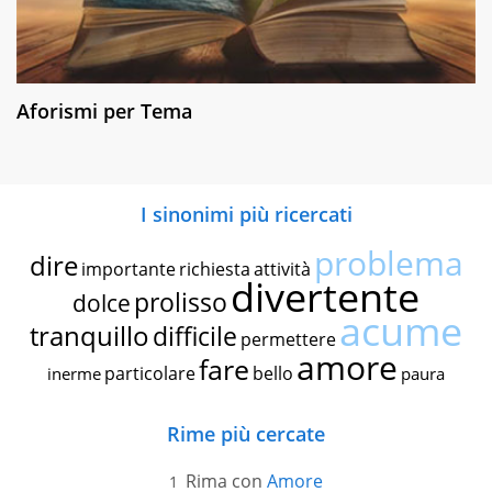
Aforismi per Tema
I sinonimi più ricercati
problema
dire
importante
richiesta
attività
divertente
prolisso
dolce
acume
tranquillo
difficile
permettere
amore
fare
particolare
bello
inerme
paura
Rime più cercate
Rima con
Amore