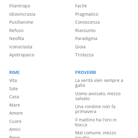
Filantropo
Facile
Idiosincrasia
Pragmatico
Pusillanime
Conoscenza
Refuso
Riassunto
Neofita
Paradigma
Iconoclasta
Gioia
Apotropaico
Tristezza
RIME
PROVERBI
Vita
La verità vien sempre a
galla
Sole
Uomo avvisato, mezzo
Casa
salvato
Mare
Una rondine non fa
primavera
Amore
Il mattino ha l'oro in
Cuore
bocca
Amici
Mal comune, mezzo
Bene
gaudio