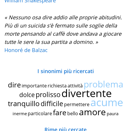
William Shakespeare
« Nessuno osa dire addio alle proprie abitudini.
Più di un suicida s’è fermato sulle soglie della
morte pensando al caffè dove andava a giocare
tutte le sere la sua partita a domino. »
Honoré de Balzac
I sinonimi più ricercati
problema
dire
importante
richiesta
attività
divertente
prolisso
dolce
acume
tranquillo
difficile
permettere
amore
fare
particolare
bello
inerme
paura
Rime più cercate