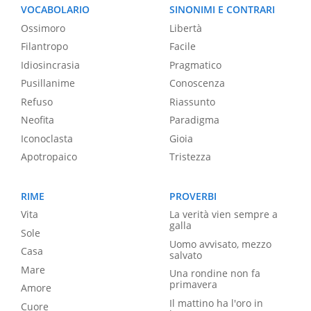
VOCABOLARIO
SINONIMI E CONTRARI
Ossimoro
Libertà
Filantropo
Facile
Idiosincrasia
Pragmatico
Pusillanime
Conoscenza
Refuso
Riassunto
Neofita
Paradigma
Iconoclasta
Gioia
Apotropaico
Tristezza
RIME
PROVERBI
Vita
La verità vien sempre a
galla
Sole
Uomo avvisato, mezzo
Casa
salvato
Mare
Una rondine non fa
primavera
Amore
Il mattino ha l'oro in
Cuore