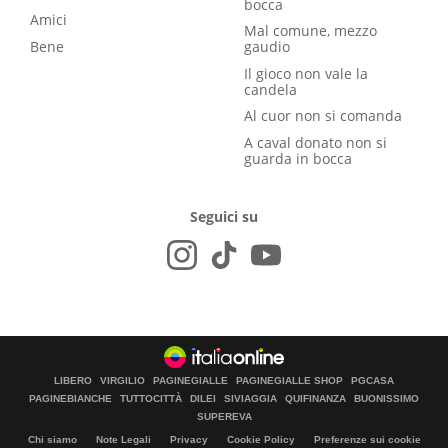
bocca
Amici
Mal comune, mezzo
Bene
gaudio
Il gioco non vale la
candela
Al cuor non si comanda
A caval donato non si
guarda in bocca
Seguici su
LIBERO
VIRGILIO
PAGINEGIALLE
PAGINEGIALLE SHOP
PGCASA
PAGINEBIANCHE
TUTTOCITTÀ
DILEI
SIVIAGGIA
QUIFINANZA
BUONISSIMO
SUPEREVA
Chi siamo
Note Legali
Privacy
Cookie Policy
Preferenze sui cookie