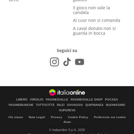
Il gioco non vale la
candela
Al cuor non si comanda
A caval donato non si
guarda in bocca
Seguici su
LIBERO
VIRGILIO
PAGINEGIALLE
PAGINEGIALLE SHOP
PGCASA
PAGINEBIANCHE
TUTTOCITTÀ
DILEI
SIVIAGGIA
QUIFINANZA
BUONISSIMO
SUPEREVA
Chi siamo
Note Legali
Privacy
Cookie Policy
Preferenze sui cookie
Aiuto
© Italiaonline S.p.A. 2026