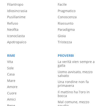
Filantropo
Facile
Idiosincrasia
Pragmatico
Pusillanime
Conoscenza
Refuso
Riassunto
Neofita
Paradigma
Iconoclasta
Gioia
Apotropaico
Tristezza
RIME
PROVERBI
Vita
La verità vien sempre a
galla
Sole
Uomo avvisato, mezzo
Casa
salvato
Mare
Una rondine non fa
primavera
Amore
Il mattino ha l'oro in
Cuore
bocca
Amici
Mal comune, mezzo
Bene
gaudio