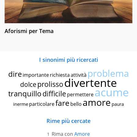
Aforismi per Tema
I sinonimi più ricercati
problema
dire
importante
richiesta
attività
divertente
prolisso
dolce
acume
tranquillo
difficile
permettere
amore
fare
particolare
bello
inerme
paura
Rime più cercate
Rima con
Amore