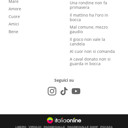
Mare
Una rondine non fa
primavera
Amore
Il mattino ha l'oro in
Cuore
bocca
Amici
Mal comune, mezzo
Bene
gaudio
Il gioco non vale la
candela
Al cuor non si comanda
A caval donato non si
guarda in bocca
Seguici su
LIBERO
VIRGILIO
PAGINEGIALLE
PAGINEGIALLE SHOP
PGCASA