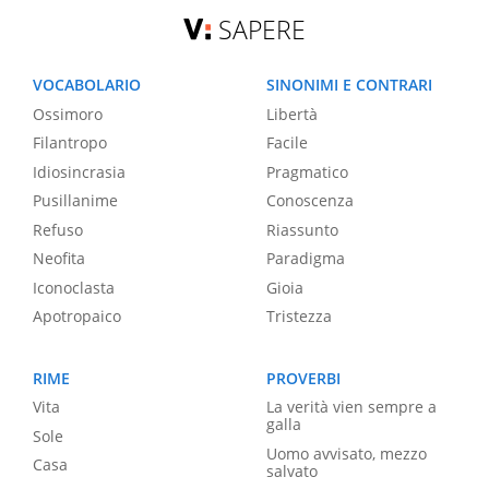
SAPERE
VOCABOLARIO
SINONIMI E CONTRARI
Ossimoro
Libertà
Filantropo
Facile
Idiosincrasia
Pragmatico
Pusillanime
Conoscenza
Refuso
Riassunto
Neofita
Paradigma
Iconoclasta
Gioia
Apotropaico
Tristezza
RIME
PROVERBI
Vita
La verità vien sempre a
galla
Sole
Uomo avvisato, mezzo
Casa
salvato