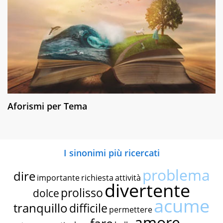
Aforismi per Tema
I sinonimi più ricercati
problema
dire
importante
richiesta
attività
divertente
prolisso
dolce
acume
tranquillo
difficile
permettere
amore