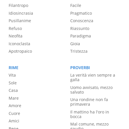
Filantropo
Facile
Idiosincrasia
Pragmatico
Pusillanime
Conoscenza
Refuso
Riassunto
Neofita
Paradigma
Iconoclasta
Gioia
Apotropaico
Tristezza
RIME
PROVERBI
Vita
La verità vien sempre a
galla
Sole
Uomo avvisato, mezzo
Casa
salvato
Mare
Una rondine non fa
primavera
Amore
Il mattino ha l'oro in
Cuore
bocca
Amici
Mal comune, mezzo
Bene
gaudio