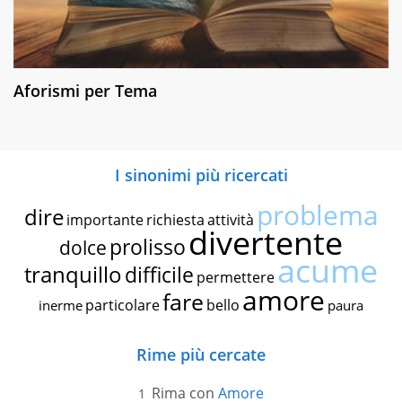
Aforismi per Tema
I sinonimi più ricercati
problema
dire
importante
richiesta
attività
divertente
prolisso
dolce
acume
tranquillo
difficile
permettere
amore
fare
particolare
bello
inerme
paura
Rime più cercate
Rima con
Amore