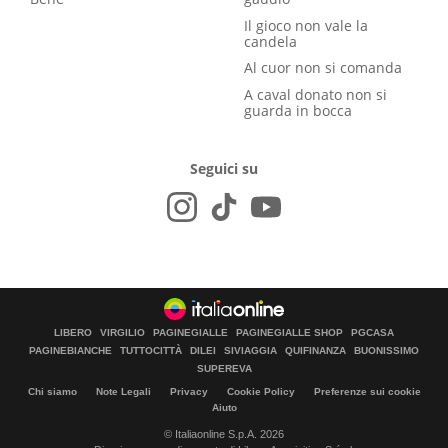
Il gioco non vale la
candela
Al cuor non si comanda
A caval donato non si
guarda in bocca
Seguici su
LIBERO
VIRGILIO
PAGINEGIALLE
PAGINEGIALLE SHOP
PGCASA
PAGINEBIANCHE
TUTTOCITTÀ
DILEI
SIVIAGGIA
QUIFINANZA
BUONISSIMO
SUPEREVA
Chi siamo
Note Legali
Privacy
Cookie Policy
Preferenze sui cookie
Aiuto
© Italiaonline S.p.A. 2026