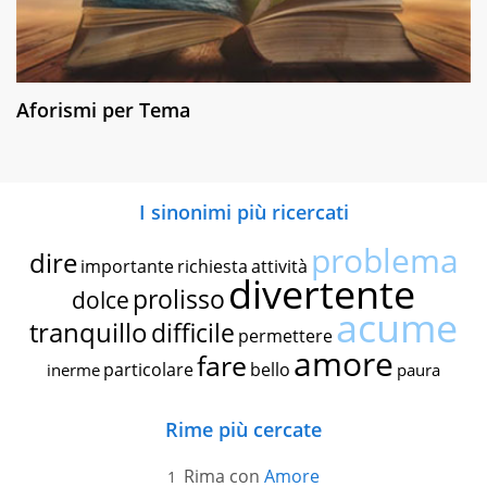
Aforismi per Tema
I sinonimi più ricercati
problema
dire
importante
richiesta
attività
divertente
prolisso
dolce
acume
tranquillo
difficile
permettere
amore
fare
particolare
bello
inerme
paura
Rime più cercate
Rima con
Amore