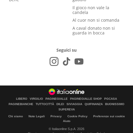
Il gioco non vale la
candela
Al cuor non si comanda
A caval donato non si
guarda in bocca
Seguici su
LIBERO
VIRGILIO
PAGINEGIALLE
PAGINEGIALLE SHOP
PGCASA
PAGINEBIANCHE
TUTTOCITTÀ
DILEI
SIVIAGGIA
QUIFINANZA
BUONISSIMO
SUPEREVA
Chi siamo
Note Legali
Privacy
Cookie Policy
Preferenze sui cookie
Aiuto
© Italiaonline S.p.A. 2026