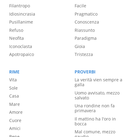
Filantropo
Facile
Idiosincrasia
Pragmatico
Pusillanime
Conoscenza
Refuso
Riassunto
Neofita
Paradigma
Iconoclasta
Gioia
Apotropaico
Tristezza
RIME
PROVERBI
Vita
La verità vien sempre a
galla
Sole
Uomo avvisato, mezzo
Casa
salvato
Mare
Una rondine non fa
primavera
Amore
Il mattino ha l'oro in
Cuore
bocca
Amici
Mal comune, mezzo
Bene
gaudio